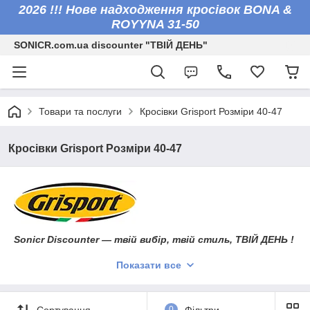
2026 !!! Нове надходження кросівок BONA &
ROYYNA 31-50
SONICR.com.ua discounter "ТВІЙ ДЕНЬ"
Товари та послуги
Кросівки Grisport Розміри 40-47
Кросівки Grisport Розміри 40-47
Sonicr Discounter — твій вибір, твій стиль, ТВІЙ ДЕНЬ !
Показати все
Кросівки Grisport — зручність і впевненість у кожному
кроці
Італійський бренд
Grisport
— це якісне взуття для тих, хто
Сортування
0
Фільтри