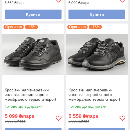
6 559 ₴/пара
6 099 ₴/пара
Купити
Купити
Оригинал
–16%
Оригинал
–15%
Кросівки напівчеревики
Кросівки напівчеревики
чоловічі шкіряні чорні з
чоловічі шкіряні чорні з
мембраною термо Grisport
мембраною термо Grisport
43629A16tn Гриспорт Розміри
14323A35tn Гриспорт Розміри
Готово до відправки
Готово до відправки
41 42 43 44 45
41 42 43 44 45
5 099
5 559
₴/пара
₴/пара
6 099 ₴/пара
6 559 ₴/пара