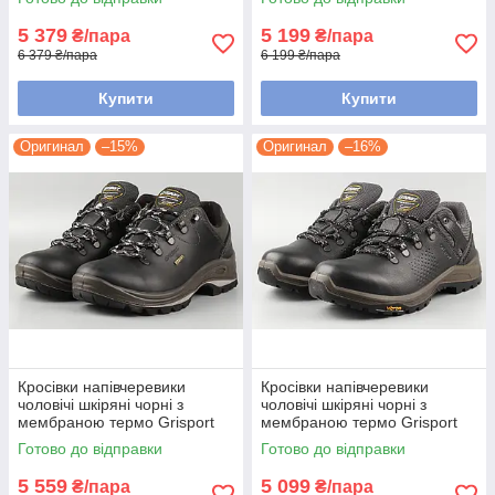
Розміри 41 42 43 44 45
42 45
5 379
5 199
₴/пара
₴/пара
6 379 ₴/пара
6 199 ₴/пара
Купити
Купити
Оригинал
–15%
Оригинал
–16%
Кросівки напівчеревики
Кросівки напівчеревики
чоловічі шкіряні чорні з
чоловічі шкіряні чорні з
мембраною термо Grisport
мембраною термо Grisport
12817D19wt Гриспорт
14437o44tn Гриспорт Розміри
Готово до відправки
Готово до відправки
Розміри 43 44
41 42 43 44 45
5 559
5 099
₴/пара
₴/пара