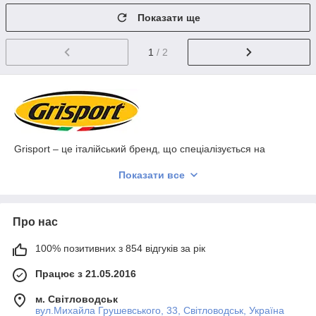
Показати ще
1
/ 2
Grisport – це італійський бренд, що спеціалізується на
виробництві високоякісного взуття для активного відпочинку,
Показати все
туризму та повсякденного використання. Заснований у 1977
році, Grisport поєднує передові технології, міцні матеріали та
традиційний італійський дизайн, створюючи взуття, що
забезпечує максимальний комфорт і довговічність.
Про нас
Інноваційні розробки, такі як система підтримки
гомілковостопного суглоба та амортизація Vibram, роблять
100% позитивних з 854 відгуків за рік
продукцію Grisport ідеальним вибором для любителів
активного способу життя.
Працює з 21.05.2016
Технологія Vibram
м. Світловодськ
вул.Михайла Грушевського, 33, Світловодськ, Україна
Vibram – якісна підошва, спроектована за унікальною