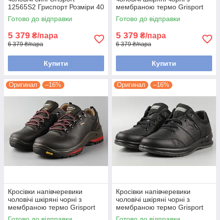
12565S2 Гриспорт Розміри 40
мембраною термо Grisport
41 42 43 44 45 46 47
12501D98tn Гриспорт
Готово до відправки
Готово до відправки
Розміри 41 42 44 45
5 379
5 379
₴/пара
₴/пара
6 379 ₴/пара
6 379 ₴/пара
Купити
Купити
Оригинал
–16%
Оригинал
–16%
Кросівки напівчеревики
Кросівки напівчеревики
чоловічі шкіряні чорні з
чоловічі шкіряні чорні з
мембраною термо Grisport
мембраною термо Grisport
13507D25tn Гриспорт
43063A13tn Гриспорт Розміри
Готово до відправки
Готово до відправки