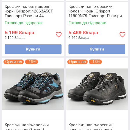
Кросівки чоловічі шкіряні
Кросівки напівчеревики
чорні Grisport 42863A50T
чоловічі чорні Grisport
Гриспорт Розміри 44
11909N79 Гриспорт Розміри
40 41 42 43 44 45
Готово до відправки
Готово до відправки
5 199
5 469
₴/пара
₴/пара
6 199 ₴/пара
6 469 ₴/пара
Купити
Купити
Оригинал
–16%
Оригинал
–16%
Кросівки напівчеревики
Кросівки напівчеревики
чоловічі сині Grisport
чоловічі шкіряні чорні з