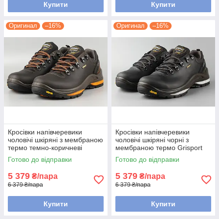
Купити
Купити
Оригинал
–16%
Оригинал
–16%
Кросівки напівчеревики
Кросівки напівчеревики
чоловічі шкіряні з мембраною
чоловічі шкіряні чорні з
термо темно-коричневі
мембраною термо Grisport
Grisport 13507D26tn Розміри
13507D24tn Гриспорт
Готово до відправки
Готово до відправки
40 41 43 45
Розміри 42 43 45
5 379
5 379
₴/пара
₴/пара
6 379 ₴/пара
6 379 ₴/пара
Купити
Купити