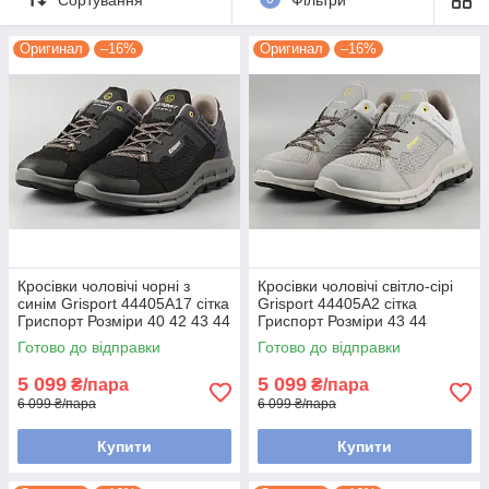
цінує надійність, довговічність і стиль. Кросівки Grisport
створені для активного способу життя, міських прогулянок та
Оригинал
–16%
Оригинал
–16%
подорожей у складних умовах.
Чому варто обрати Grisport:
✅
Комфортна анатомічна форма
Ідеально облягають стопу, забезпечуючи комфорт та
підтримку протягом цілого дня.
✅
Сучасні матеріали: Cordura, натуральна шкіра,
Gritex, Sympatex
Захист від вологи, стійкість до зношування і хороша
вентиляція — навіть у спеку чи дощ.
✅
Підошва Vibram — лідер серед світових
Кросівки чоловічі чорні з
Кросівки чоловічі світло-сірі
брендів
синім Grisport 44405A17 сітка
Grisport 44405A2 сітка
Гриспорт Розміри 40 42 43 44
Гриспорт Розміри 43 44
Забезпечує міцне зчеплення з поверхнею і стійкість до
46 47
ковзання.
Готово до відправки
Готово до відправки
✅
Захищений носок та посилені зони зносу
5 099
5 099
₴/пара
₴/пара
Ідеально підходять для туризму, подорожей, трекінгу, а
6 099 ₴/пара
6 099 ₴/пара
також щоденного носіння в місті.
Grisport — це взуття, яке створено для активних людей,
Купити
Купити
що цінують якість у кожній деталі.