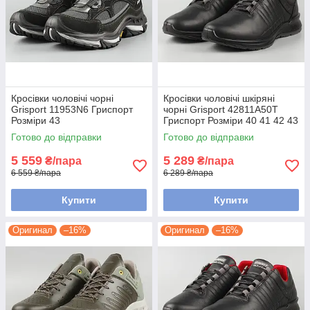
Кросівки чоловічі чорні
Кросівки чоловічі шкіряні
Grisport 11953N6 Гриспорт
чорні Grisport 42811A50T
Розміри 43
Гриспорт Розміри 40 41 42 43
44 45
Готово до відправки
Готово до відправки
5 559
5 289
₴/пара
₴/пара
6 559 ₴/пара
6 289 ₴/пара
Купити
Купити
Оригинал
–16%
Оригинал
–16%