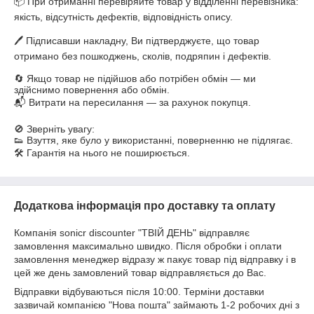
📦 При отриманні перевіряйте товар у відділенні перевізника:

якість, відсутність дефектів, відповідність опису.

🖊️ Підписавши накладну, Ви підтверджуєте, що товар 
отримано без пошкоджень, сколів, подряпин і дефектів.

🔄 Якщо товар не підійшов або потрібен обмін — ми 
здійснимо повернення або обмін.

📬 Витрати на пересилання — за рахунок покупця.

🚫 Зверніть увагу:

👟 Взуття, яке було у використанні, поверненню не підлягає.

🛠️ Гарантія на нього не поширюється.
Додаткова інформація про доставку та оплату
Компанія sonicr discounter "ТВІЙ ДЕНЬ" відправляє
замовлення максимально швидко. Після обробки і оплати
замовлення менеджер відразу ж пакує товар під відправку і в
цей же день замовлений товар відправляється до Вас.
Відправки відбуваються після 10:00. Терміни доставки
зазвичай компанією "Нова пошта" займають 1-2 робочих дні з