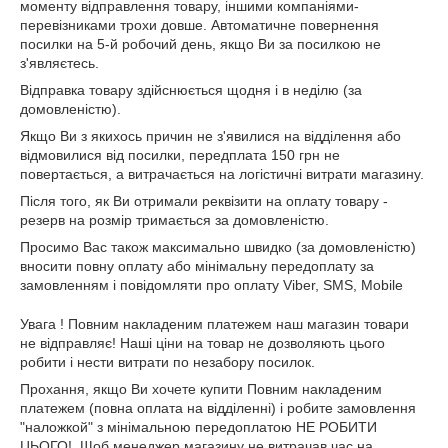
моменту відправлення товару, іншими компаніями-
перевізниками трохи довше. Автоматичне повернення
посилки на 5-й робочий день, якщо Ви за посилкою не
з'являєтесь.
Відправка товару здійснюється щодня і в неділю (за
домовленістю).
Якщо Ви з якихось причин не з'явилися на відділення або
відмовилися від посилки, передплата 150 грн не
повертається, а витрачається на логістичні витрати магазину.
Після того, як Ви отримали реквізити на оплату товару -
резерв на розмір тримається за домовленістю.
Просимо Вас також максимально швидко (за домовленістю)
вносити повну оплату або мінімальну передоплату за
замовленням і повідомляти про оплату Viber, SMS, Mobile
Увага ! Повним накладеним платежем наш магазин товари
не відправляє! Наші ціни на товар не дозволяють цього
робити і нести витрати по незабору посилок.
Прохання, якщо Ви хочете купити Повним накладеним
платежем (повна оплата на відділенні) і робите замовлення
"наложкой" з мінімальною передоплатою НЕ РОБИТИ
ЦЬОГО!, Щоб менеджер магазину не витрачав час на