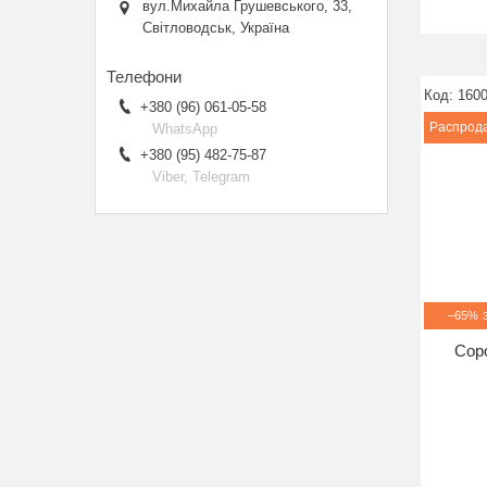
вул.Михайла Грушевського, 33,
Світловодськ, Україна
160
+380 (96) 061-05-58
Распрод
WhatsApp
+380 (95) 482-75-87
Viber, Telegram
–65%
Соро