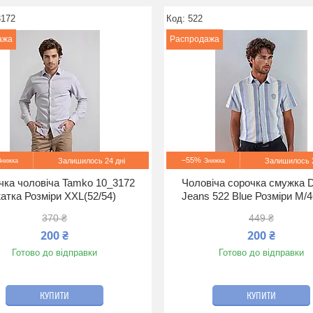
3172
522
ажа
Распродажа
–55%
Залишилось 24 дні
Залишилось 2
чка чоловіча Tamko 10_3172
Чоловіча сорочка смужка 
атка Розміри XXL(52/54)
Jeans 522 Blue Розміри M/4
370 ₴
449 ₴
200 ₴
200 ₴
Готово до відправки
Готово до відправки
КУПИТИ
КУПИТИ