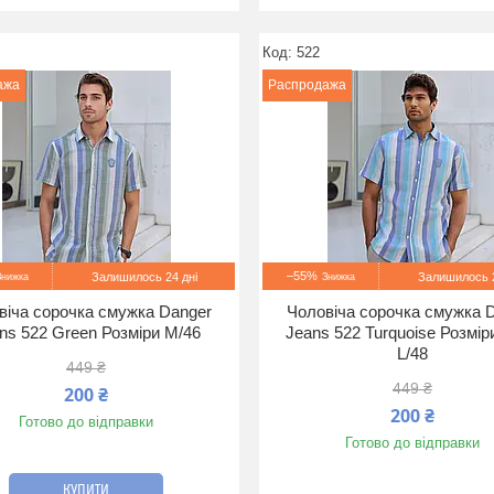
522
ажа
Распродажа
–55%
Залишилось 24 дні
Залишилось 2
віча сорочка смужка Danger
Чоловіча сорочка смужка 
ns 522 Green Розміри M/46
Jeans 522 Turquoise Розмір
L/48
449 ₴
449 ₴
200 ₴
200 ₴
Готово до відправки
Готово до відправки
КУПИТИ