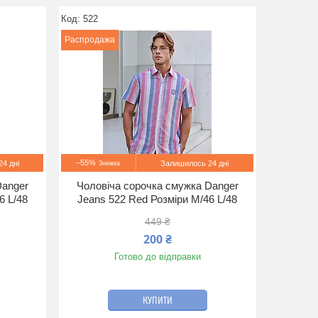
522
Распродажа
–55%
4 дні
Залишилось 24 дні
Danger
Чоловіча сорочка смужка Danger
6 L/48
Jeans 522 Red Розміри M/46 L/48
449 ₴
200 ₴
Готово до відправки
КУПИТИ