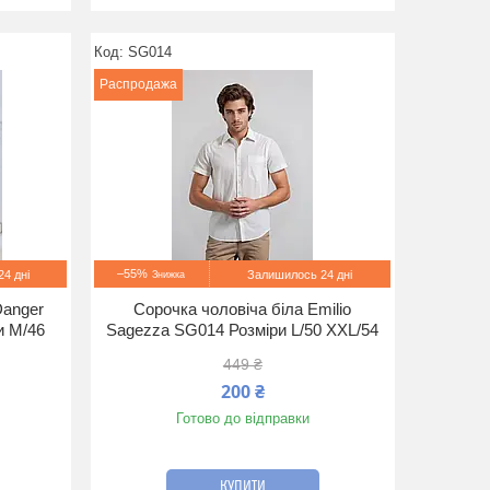
SG014
Распродажа
–55%
4 дні
Залишилось 24 дні
Danger
Сорочка чоловіча біла Emilio
и M/46
Sagezza SG014 Розміри L/50 XXL/54
449 ₴
200 ₴
Готово до відправки
КУПИТИ