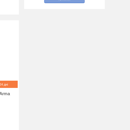
4 дні
 Arma