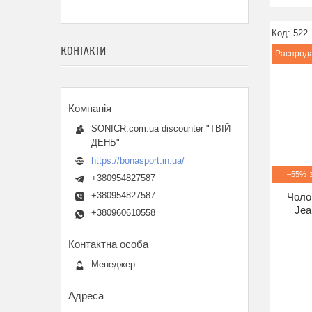
522
КОНТАКТИ
Распрод
SONICR.com.ua discounter "ТВІЙ
ДЕНЬ"
https://bonasport.in.ua/
–55%
+380954827587
+380954827587
Чоло
Jea
+380960610558
Менеджер