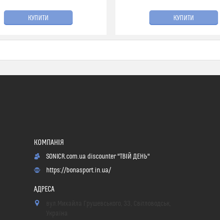
КУПИТИ
КУПИТИ
SONICR.com.ua discounter "ТВІЙ ДЕНЬ"
https://bonasport.in.ua/
вул.Михайла Грушевського, 33, Світловодськ,
Україна