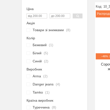
10_
Ціна
Распрод
Акція
Товари зі знижками
8
Колір
Бежевий
1
Білий
5
–46%
Синій
2
Соро
ж
Виробник
Arma
2
Danger jeans
4
Tamko
1
Країна виробник
Туреччина
8