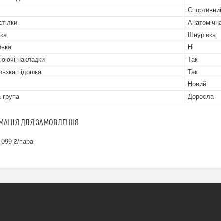
Спортивни
стілки
Анатомічн
бка
Шнурівка
ивка
Ні
юючі накладки
Так
овзка підошва
Так
Новий
а група
Доросла
МАЦІЯ ДЛЯ ЗАМОВЛЕННЯ
 099 ₴/пара