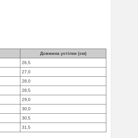
Довжина устілки (см)
26,5
27,0
28,0
28,5
29,0
30,0
30,5
31,5