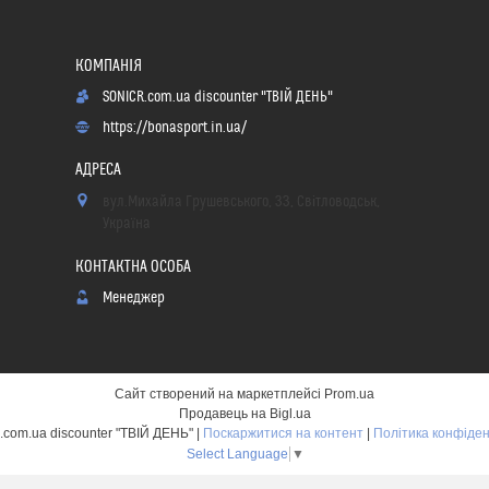
SONICR.com.ua discounter "ТВІЙ ДЕНЬ"
https://bonasport.in.ua/
вул.Михайла Грушевського, 33, Світловодськ,
Україна
Менеджер
Сайт створений на маркетплейсі
Prom.ua
Продавець на Bigl.ua
SONICR.com.ua discounter "ТВІЙ ДЕНЬ" |
Поскаржитися на контент
|
Політика конфіден
Select Language
▼