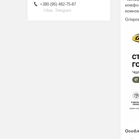
+380 (95) 482-75-87
комфор
Viber, Telegram
кожном
Grispo
Особл