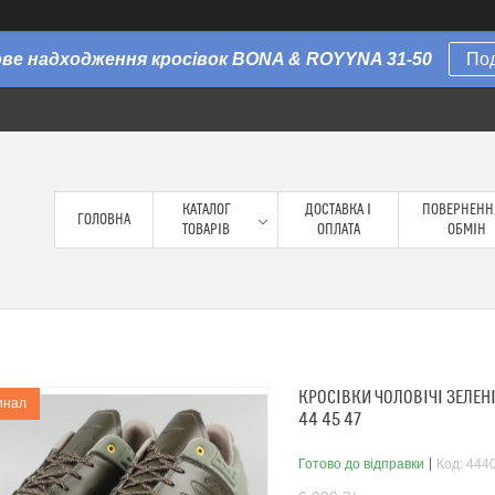
Нове надходження кросівок BONA & ROYYNA 31-50
По
КАТАЛОГ
ДОСТАВКА І
ПОВЕРНЕНН
ГОЛОВНА
ТОВАРІВ
ОПЛАТА
ОБМІН
КРОСІВКИ ЧОЛОВІЧІ ЗЕЛЕНІ
инал
44 45 47
Готово до відправки
Код:
444