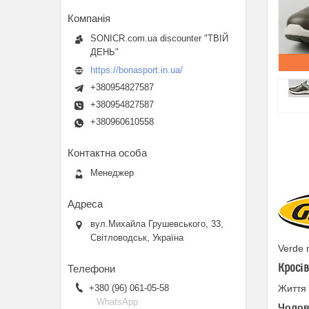
SONICR.com.ua discounter "ТВІЙ
ДЕНЬ"
https://bonasport.in.ua/
+380954827587
+380954827587
+380960610558
Менеджер
вул.Михайла Грушевського, 33,
Світловодськ, Україна
Verde 
Кросів
+380 (96) 061-05-58
Життя 
WhatsApp
Чолові