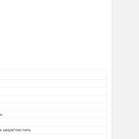
нь
 шкіра/текстиль