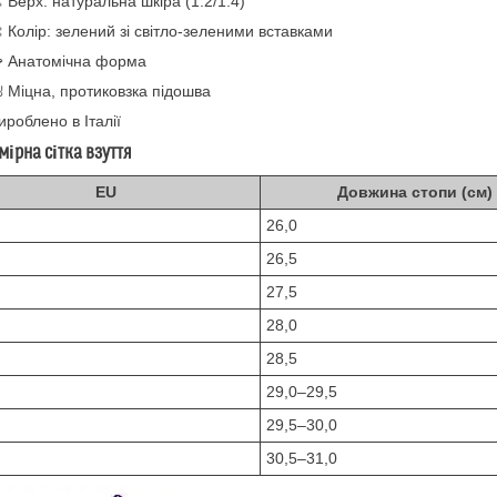
 Верх: натуральна шкіра (1.2/1.4)
 Колір: зелений зі світло-зеленими вставками
 Анатомічна форма
 Міцна, протиковзка підошва
ироблено в Італії
мірна сітка взуття
EU
Довжина стопи (см)
26,0
26,5
27,5
28,0
28,5
29,0–29,5
29,5–30,0
30,5–31,0