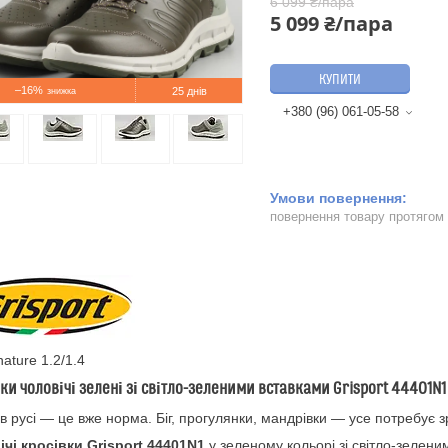
6 099 ₴/пара
5 099 ₴/пара
КУПИТИ
–16%
25 днів
+380 (96) 061-05-58
повернення товару протягом
nature 1.2/1.4
ки чоловічі зелені зі світло-зеленими вставками Grisport 44401N1 
в русі — це вже норма. Біг, прогулянки, мандрівки — усе потребує зр
чі кросівки Grisport 44401N1
у зеленому кольорі зі світло-зелен