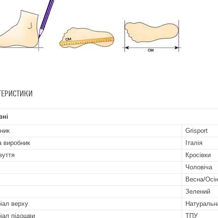
ТЕРИСТИКИ
вні
ник
Grisport
а виробник
Італія
зуття
Кросівки
Чоловіча
Весна/Осі
Зелений
іал верху
Натуральна
іал підошви
ТПУ