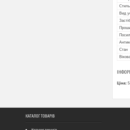
Стиль
Вид у
Засті
Прош
Посил
Антик
Стан
Віков
ІНФОР
Ціна:
5
КАТАЛОГ ТОВАРІВ