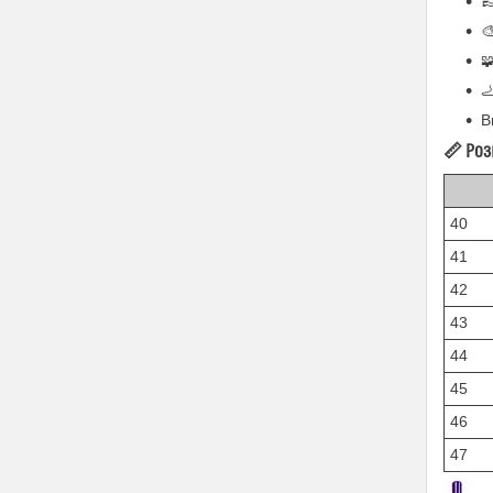




В
📏
Роз
40
41
42
43
44
45
46
47