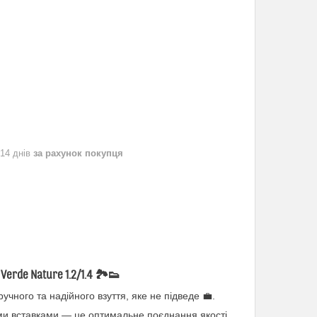
 14 днів
за рахунок покупця
Verde Nature 1.2/1.4
🏞️👟
учного та надійного взуття, яке не підведе 💼.
ими вставками — це оптимальне поєднання якості,