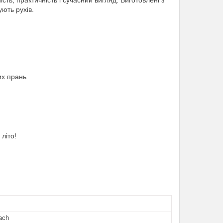
ують рухів.
их прань
літо!
ach