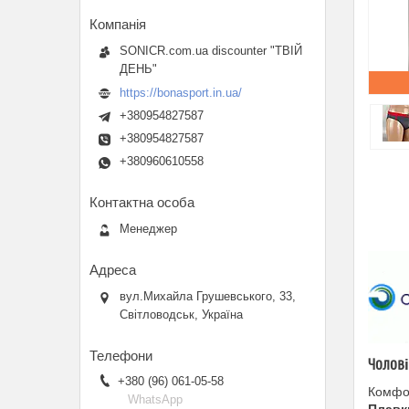
SONICR.com.ua discounter "ТВІЙ
ДЕНЬ"
https://bonasport.in.ua/
+380954827587
+380954827587
+380960610558
Менеджер
вул.Михайла Грушевського, 33,
Світловодськ, Україна
Чолові
+380 (96) 061-05-58
Комфор
WhatsApp
Плавк