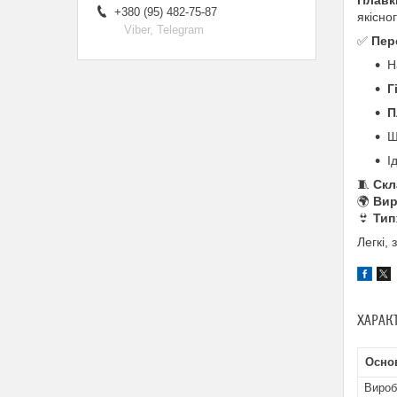
+380 (95) 482-75-87
якісно
Viber, Telegram
✅
Пер
Н
Г
П
Ш
І
🧵
Скл
🌍
Вир
👙
Тип
Легкі,
ХАРАК
Основ
Вироб