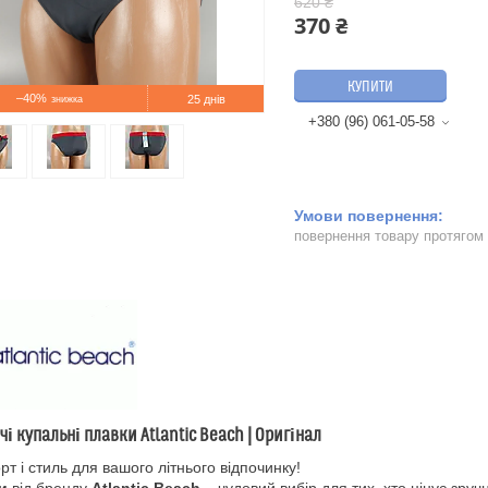
620 ₴
370 ₴
КУПИТИ
–40%
25 днів
+380 (96) 061-05-58
повернення товару протягом
чі купальні плавки Atlantic Beach | Оригінал
т і стиль для вашого літнього відпочинку!
и
від бренду
Atlantic Beach
– чудовий вибір для тих, хто цінує зручн