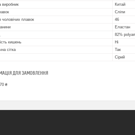
а виробник
Китай
лавок
Сліпи
р чоловічих плавок
46
канини
Еластан
д
82% polyam
ість кишень
Ні
ічна сітка
Так
Сірий
МАЦІЯ ДЛЯ ЗАМОВЛЕННЯ
70 ₴