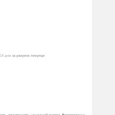
 14 днів
за рахунок покупця
ість, практичність і сучасний вигляд. Виготовлені з