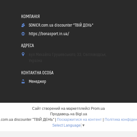
SONICR.com.ua discounter "ТВІЙ ДЕНЬ"
https://bonasport.in.ua/
вул.Михайла Грушевського, 33, Світловодськ,
Україна
Менеджер
Сайт створений на маркетплейсі
Prom.ua
Продавець на Bigl.ua
SONICR.com.ua discounter "ТВІЙ ДЕНЬ" |
Поскаржитися на контент
|
Політика конфіден
Select Language
▼