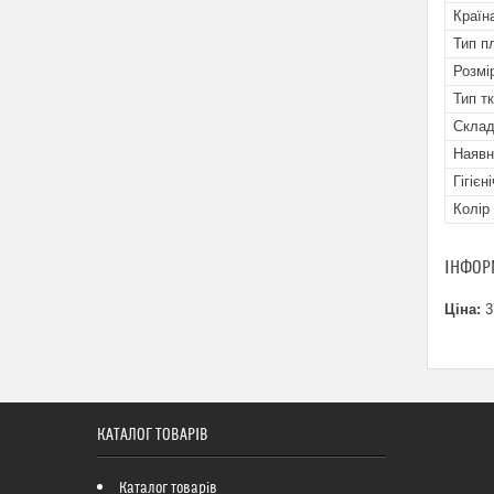
Країн
Тип п
Розмі
Тип т
Скла
Наявн
Гігієн
Колір
ІНФОР
Ціна:
3
КАТАЛОГ ТОВАРІВ
Каталог товарів