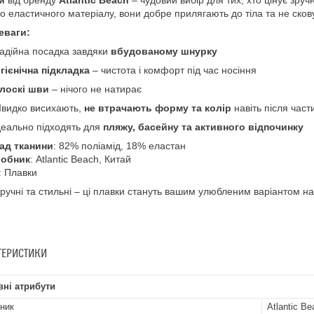
го еластичного матеріалу, вони добре прилягають до тіла та не сков
еваги:
адійна посадка завдяки
вбудованому шнурку
ігієнічна підкладка
– чистота і комфорт під час носіння
лоскі шви
– нічого не натирає
видко висихають,
не втрачають форму та колір
навіть після част
деально підходять для
пляжу, басейну та активного відпочинку
ад тканини
: 82% поліамід, 18% еластан
обник
: Atlantic Beach, Китай
: Плавки
 зручні та стильні – ці плавки стануть вашим улюбленим варіантом на 
ТЕРИСТИКИ
ні атрибути
ник
Atlantic Be