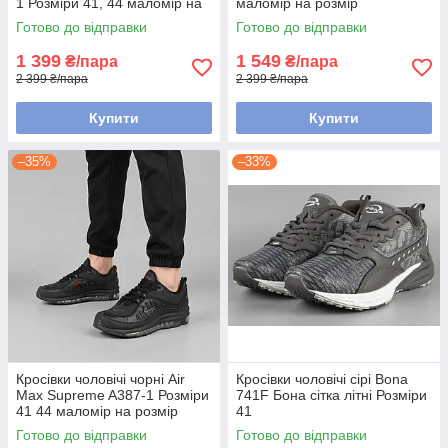
1 Розміри 41, 44 маломір на
маломір на розмір
розмір
Готово до відправки
Готово до відправки
1 399
1 549
₴/пара
₴/пара
2 399 ₴/пара
2 399 ₴/пара
Купити
Купити
–35%
–33%
Кросівки чоловічі чорні Air
Кросівки чоловічі сірі Bona
Max Supreme A387-1 Розміри
741F Бона сітка літні Розміри
41 44 маломір на розмір
41
Готово до відправки
Готово до відправки