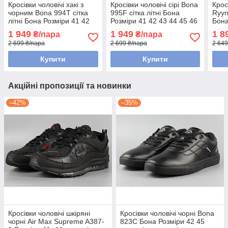
Кросівки чоловічі хакі з
Кросівки чоловічі сірі Bona
Кросі
чорним Bona 994T сітка
995F сітка літні Бона
Ryyn
літні Бона Розміри 41 42
Розміри 41 42 43 44 45 46
Бона
43 44 45 46
43 4
1 949
1 949
1 8
₴/пара
₴/пара
2 699 ₴/пара
2 699 ₴/пара
2 649
Купити
Купити
Акційні пропозиції та новинки
–42%
–35%
Кросівки чоловічі шкіряні
Кросівки чоловічі чорні Bona
чорні Air Max Supreme A387-
823С Бона Розміри 42 45