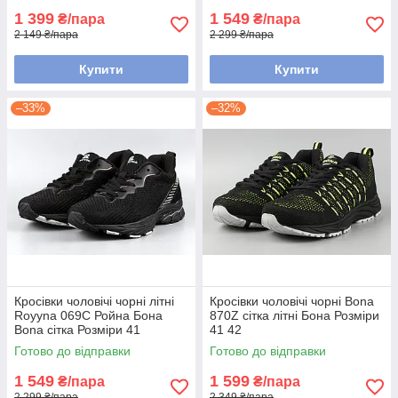
1 399
1 549
₴/пара
₴/пара
2 149 ₴/пара
2 299 ₴/пара
Купити
Купити
–33%
–32%
Кросівки чоловічі чорні літні
Кросівки чоловічі чорні Bona
Royyna 069C Ройна Бона
870Z сітка літні Бона Розміри
Bona сітка Розміри 41
41 42
Готово до відправки
Готово до відправки
1 549
1 599
₴/пара
₴/пара
2 299 ₴/пара
2 349 ₴/пара