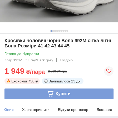
Кросівки чоловічі чорні Bona 992M сітка літні
Бона Розміри 41 42 43 44 45
Готово до відправки
Код: 992M Lt.Grey/Dark grey
Роздріб
1 949
₴/пара
2 699 ₴/пара
Економія
750 ₴
Залишилось
23 дні
Купити
Опис
Характеристики
Відгуки про товар
Доставка