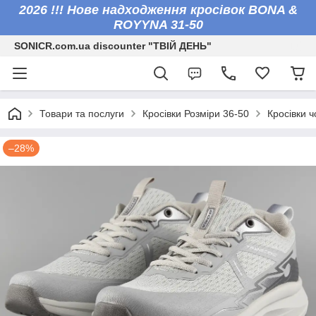
2026 !!! Нове надходження кросівок BONA &
ROYYNA 31-50
SONICR.com.ua discounter "ТВІЙ ДЕНЬ"
Товари та послуги
Кросівки Розміри 36-50
Кросівки ч
–28%