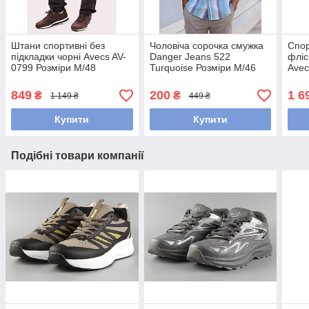
Штани спортивні без
Чоловіча сорочка смужка
Спор
підкладки чорні Avecs AV-
Danger Jeans 522
фліс
0799 Розміри M/48
Turquoise Розміри M/46
Avec
L/48
Розм
849
200
1 6
₴
₴
1 149 ₴
449 ₴
Купити
Купити
Подібні товари компанії