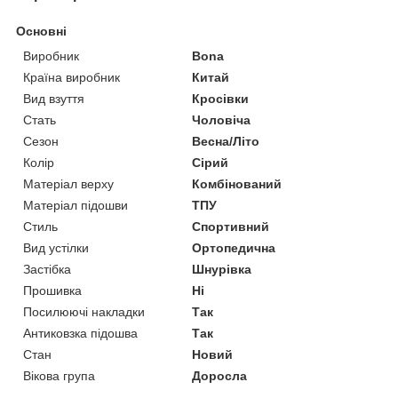
Основні
Виробник
Bona
Країна виробник
Китай
Вид взуття
Кросівки
Стать
Чоловіча
Сезон
Весна/Літо
Колір
Сірий
Матеріал верху
Комбінований
Матеріал підошви
ТПУ
Стиль
Спортивний
Вид устілки
Ортопедична
Застібка
Шнурівка
Прошивка
Ні
Посилюючі накладки
Так
Антиковзка підошва
Так
Стан
Новий
Вікова група
Доросла