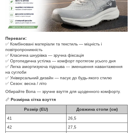
Переваги:
✅ Комбіновані матеріали та текстиль — міцність і
повітропроникність
✅ Класична шнурівка — зручна фіксація
✅ Ортопедична устілка — комфорт протягом усього дня
✅ Легка амортизуюча підошва — зменшення навантаження
на суглоби
✅ Універсальний дизайн — пасує до будь-якого стилю
✅ Сезон: весна / літо
Обирайте Bona — зручне взуття для щоденного комфорту.
📏
Розмірна сітка взуття
Розмір (EU)
Довжина стопи (см)
41
26,5
42
27,5