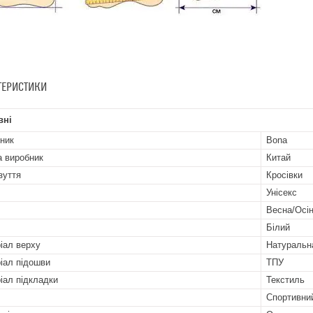
ТЕРИСТИКИ
вні
ник
Bona
а виробник
Китай
зуття
Кросівки
Унісекс
Весна/Осі
Білий
іал верху
Натуральн
іал підошви
ТПУ
іал підкладки
Текстиль
Спортивни