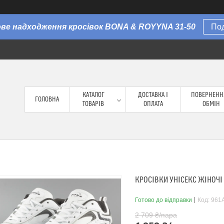
Нове надходження кросівок BONA & ROYYNA 31-50
По
КАТАЛОГ
ДОСТАВКА І
ПОВЕРНЕНН
ГОЛОВНА
ТОВАРІВ
ОПЛАТА
ОБМІН
КРОСІВКИ УНІСЕКС ЖІНОЧІ 
Готово до відправки
Код:
961A
2 709 ₴/пара