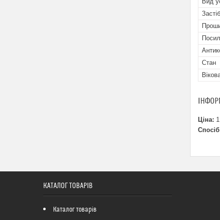
Вид у
Засті
Прош
Посил
Антик
Стан
Віков
ІНФОР
Ціна:
1
Спосіб
КАТАЛОГ ТОВАРІВ
Каталог товарів