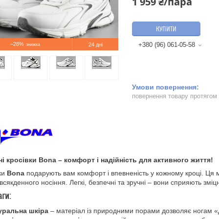
1 959 ₴/пара
КУПИТИ
–28%
+380 (96) 061-05-58
24 дні
повернення товару протягом
і кросівки Bona – комфорт і надійність для активного життя!
ки
Bona
подарують вам комфорт і впевненість у кожному кроці. Ця м
всякденного носіння. Легкі, безпечні та зручні – вони сприяють зміц
ги:
уральна шкіра
– матеріал із природними порами дозволяє ногам «