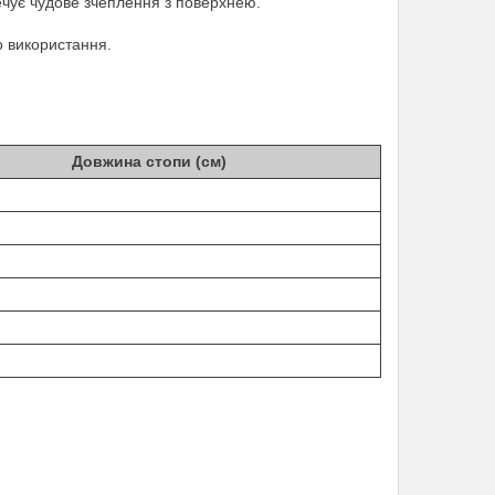
ечує чудове зчеплення з поверхнею.
о використання.
Довжина стопи (см)