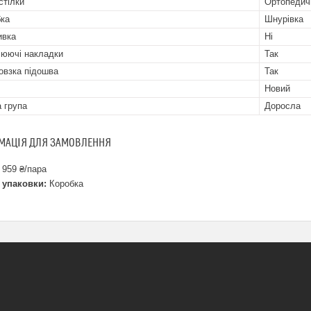
стілки
Ортопедич
бка
Шнурівка
ивка
Ні
юючі накладки
Так
овзка підошва
Так
Новий
а група
Доросла
МАЦІЯ ДЛЯ ЗАМОВЛЕННЯ
 959 ₴/пара
 упаковки:
Коробка