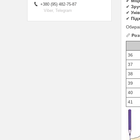
✔
Міц
+380 (95) 482-75-87
✔
Зру
Viber, Telegram
✔
Уні
✔
Під
Обира
📏
Роз
36
37
38
39
40
41