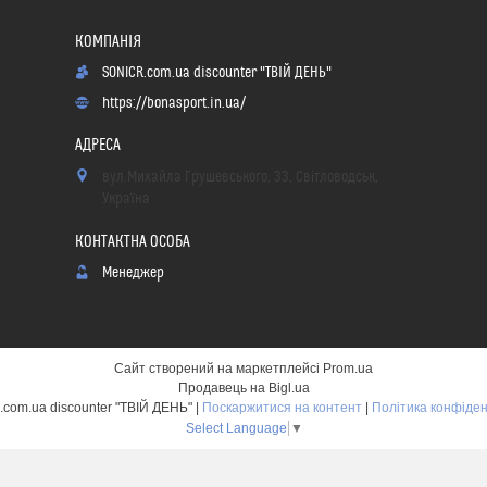
SONICR.com.ua discounter "ТВІЙ ДЕНЬ"
https://bonasport.in.ua/
вул.Михайла Грушевського, 33, Світловодськ,
Україна
Менеджер
Сайт створений на маркетплейсі
Prom.ua
Продавець на Bigl.ua
SONICR.com.ua discounter "ТВІЙ ДЕНЬ" |
Поскаржитися на контент
|
Політика конфіден
Select Language
▼