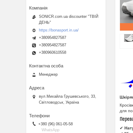
SONICR.com.ua discounter "ТВІЙ
ДЕНЬ"
https://bonasport.in.ua/
+380954827587
+380954827587
+380960610558
Менеджер
вул.Михайла Грушевського, 33,
Шкірян
Світловодськ, Україна
Кросів
для по
Перева
+380 (96) 061-05-58
✔
Нат
WhatsApp