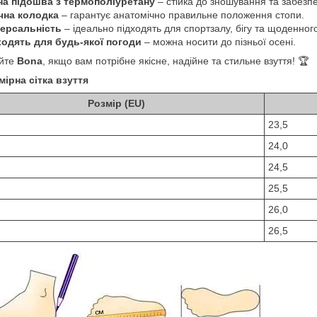
на підошва з термополіуретану
– стійка до зношування та забезп
чна колодка
– гарантує анатомічно правильне положення стопи.
версальність
– ідеально підходять для спортзалу, бігу та щоденног
ходять для будь-якої погоди
– можна носити до пізньої осені.
йте
Bona
, якщо вам потрібне якісне, надійне та стильне взуття! 🏆
мірна сітка взуття
Розмір (EU)
23,5
24,0
24,5
25,5
26,0
26,5