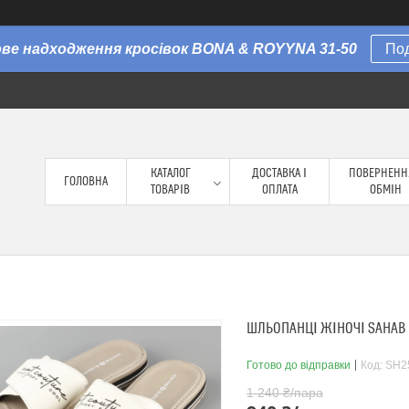
Нове надходження кросівок BONA & ROYYNA 31-50
По
КАТАЛОГ
ДОСТАВКА І
ПОВЕРНЕНН
ГОЛОВНА
ТОВАРІВ
ОПЛАТА
ОБМІН
ШЛЬОПАНЦІ ЖІНОЧІ SAHAB 
Готово до відправки
Код:
SH2
1 240 ₴/пара