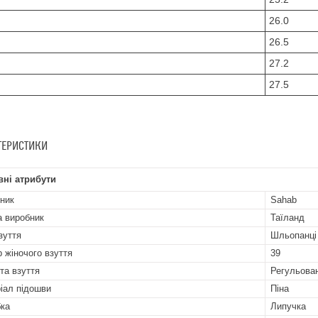
26.0
26.5
27.2
27.5
ТЕРИСТИКИ
ні атрибути
ник
Sahab
а виробник
Таїланд
зуття
Шльопанці
р жіночого взуття
39
та взуття
Регульован
іал підошви
Піна
бка
Липучка