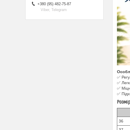
+380 (95) 482-75-87
Viber, Telegram
Особл
✅ Регу
✅ Легкі
✅ Міцн
✅ Підх
Розмір
36
37