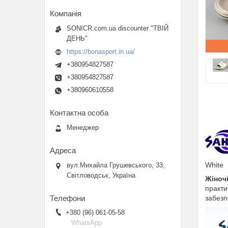
SONICR.com.ua discounter "ТВІЙ
ДЕНЬ"
https://bonasport.in.ua/
+380954827587
+380954827587
+380960610558
Менеджер
White
вул.Михайла Грушевського, 33,
Світловодськ, Україна
Жіноч
практи
забезп
+380 (96) 061-05-58
WhatsApp