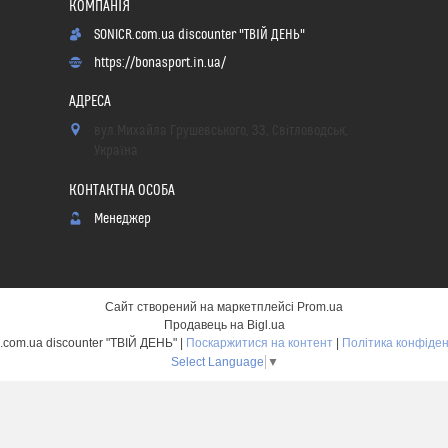
SONICR.com.ua discounter "ТВІЙ ДЕНЬ"
https://bonasport.in.ua/
вул.Михайла Грушевського, 33, Світловодськ,
Україна
Менеджер
Сайт створений на маркетплейсі
Prom.ua
Продавець на Bigl.ua
SONICR.com.ua discounter "ТВІЙ ДЕНЬ" |
Поскаржитися на контент
|
Політика конфіден
Select Language
▼