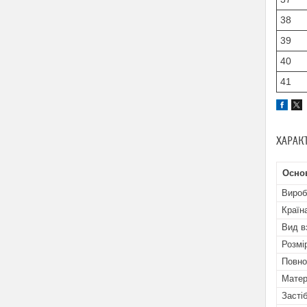
38
39
40
41
ХАРАК
Основ
Вироб
Країн
Вид в
Розмі
Повно
Матер
Засті