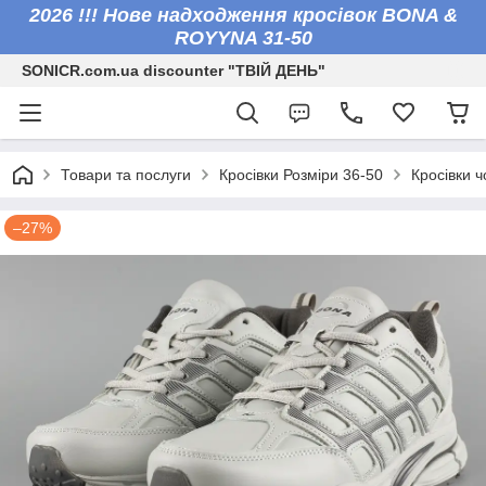
2026 !!! Нове надходження кросівок BONA &
ROYYNA 31-50
SONICR.com.ua discounter "ТВІЙ ДЕНЬ"
Товари та послуги
Кросівки Розміри 36-50
Кросівки ч
–27%