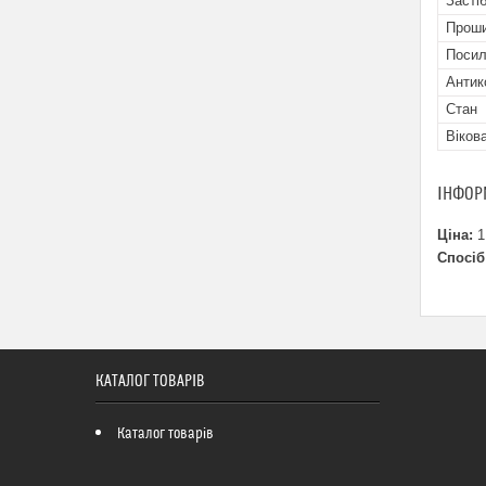
Засті
Прош
Посил
Антик
Стан
Віков
ІНФОР
Ціна:
1
Спосіб
КАТАЛОГ ТОВАРІВ
Каталог товарів