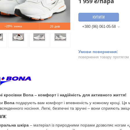
1 959 ₴/пара
КУПИТИ
–28%
+380 (96) 061-05-58
26 днів
повернення товару протягом
і кросівки Bona – комфорт і надійність для активного життя!
ки
Bona
подарують вам комфорт і впевненість у кожному кроці. Ця м
всякденного носіння. Легкі, безпечні та зручні – вони сприяють зміц
ги:
уральна шкіра
– матеріал із природними порами дозволяє ногам «