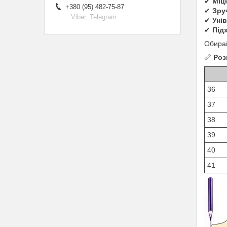
✔
Міц
+380 (95) 482-75-87
✔
Зру
Viber, Telegram
✔
Уні
✔
Під
Обира
📏
Роз
36
37
38
39
40
41