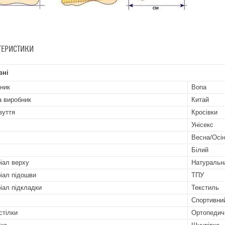
ТЕРИСТИКИ
вні
ник
Bona
а виробник
Китай
зуття
Кросівки
Унісекс
Весна/Осі
Білий
іал верху
Натуральн
іал підошви
ТПУ
іал підкладки
Текстиль
Спортивни
стілки
Ортопедич