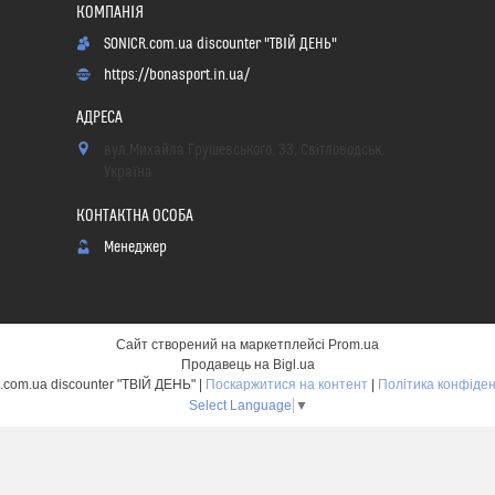
SONICR.com.ua discounter "ТВІЙ ДЕНЬ"
https://bonasport.in.ua/
вул.Михайла Грушевського, 33, Світловодськ,
Україна
Менеджер
Сайт створений на маркетплейсі
Prom.ua
Продавець на Bigl.ua
SONICR.com.ua discounter "ТВІЙ ДЕНЬ" |
Поскаржитися на контент
|
Політика конфіден
Select Language
▼