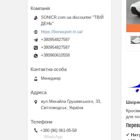
SONICR.com.ua discounter "ТВІЙ
ДЕНЬ"
https://bonasport.in.ua/
+380954827587
+380954827587
+380960610558
Менеджер
вул.Михайла Грушевського, 33,
Шкірян
Світловодськ, Україна
Кросів
для по
Перева
+380 (96) 061-05-58
✔
Нат
WhatsApp