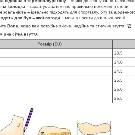
на підошва з термополіуретану
– стійка до зношування та забезп
чна колодка
– гарантує анатомічно правильне положення стопи.
версальність
– ідеально підходять для спортзалу, бігу та щоденног
ходять для будь-якої погоди
– можна носити до пізньої осені.
йте
Bona
, якщо вам потрібне якісне, надійне та стильне взуття! 🏆
мірна сітка взуття
Розмір (EU)
23,5
24,0
24,5
25,5
26,0
26,5