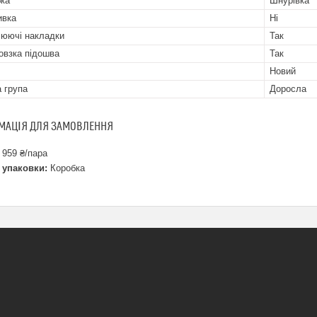
бка
Шнурівка
ивка
Ні
юючі накладки
Так
овзка підошва
Так
Новий
а група
Доросла
МАЦІЯ ДЛЯ ЗАМОВЛЕННЯ
 959 ₴/пара
 упаковки:
Коробка