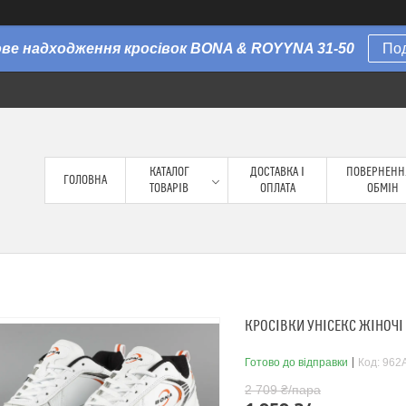
Нове надходження кросівок BONA & ROYYNA 31-50
По
КАТАЛОГ
ДОСТАВКА І
ПОВЕРНЕНН
ГОЛОВНА
ТОВАРІВ
ОПЛАТА
ОБМІН
КРОСІВКИ УНІСЕКС ЖІНОЧІ 
Готово до відправки
Код:
962A
2 709 ₴/пара