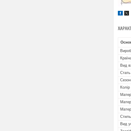
ХАРАК
Осно
Вироб
Країн
Вид в
Стать
Сезон
Колір
Матер
Матер
Матер
Стиль
Вид у