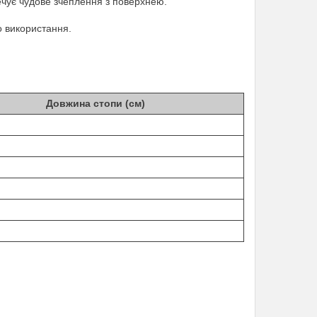
ечує чудове зчеплення з поверхнею.
о використання.
Довжина стопи (см)