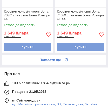
Кросівки чоловічі чорні Bona
Кросівки чоловічі сині Bona
709C сітка літні Бона Розміри
740W сітка літні Бона Розміри
44
41 44
Готово до відправки
Готово до відправки
1 649
1 649
₴/пара
₴/пара
2 399 ₴/пара
2 399 ₴/пара
Купити
Купити
Показати ще
Про нас
100% позитивних з 854 відгуків за рік
Працює з 21.05.2016
м. Світловодськ
вул.Михайла Грушевського, 33, Світловодськ, Україна