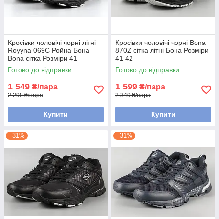
Кросівки чоловічі чорні літні
Кросівки чоловічі чорні Bona
Royyna 069C Ройна Бона
870Z сітка літні Бона Розміри
Bona сітка Розміри 41
41 42
Готово до відправки
Готово до відправки
1 549
1 599
₴/пара
₴/пара
2 299 ₴/пара
2 349 ₴/пара
Купити
Купити
–31%
–31%