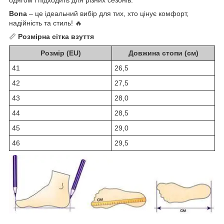
Bona
– це ідеальний вибір для тих, хто цінує комфорт,
надійність та стиль! 🔥
📏
Розмірна сітка взуття
Розмір (EU)
Довжина стопи (см)
41
26,5
42
27,5
43
28,0
44
28,5
45
29,0
46
29,5