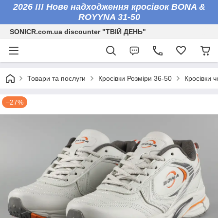
2026 !!! Нове надходження кросівок BONA &
ROYYNA 31-50
SONICR.com.ua discounter "ТВІЙ ДЕНЬ"
Товари та послуги
Кросівки Розміри 36-50
Кросівки ч
–27%