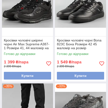
Кросівки чоловічі шкіряні
Кросівки чоловічі чорні Bona
чорні Air Max Supreme A387-
823С Бона Розміри 42 45
1 Розміри 41, 44 маломір на
маломір на розмір
розмір
Готово до відправки
Готово до відправки
1 399
1 549
₴/пара
₴/пара
2 399 ₴/пара
2 399 ₴/пара
Купити
Купити
–35%
–33%