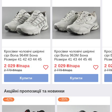
Кросівки чоловічі шкіряні
Кросівки чоловічі шкіряні
Крос
сірі Bona 964M Бона
сірі Bona 963M Бона
сірі
Розміри 41 42 43 44 45
Розміри 41 43 44 45 46
Розм
2 029
2 029
2 0
₴/пара
₴/пара
2 779 ₴/пара
2 779 ₴/пара
2 779
Купити
Купити
Акційні пропозиції та новинки
–42%
–35%