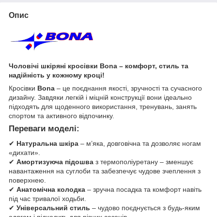
Опис
Чоловічі шкіряні кросівки Bona – комфорт, стиль та
надійність у кожному кроці!
Кросівки
Bona
– це поєднання якості, зручності та сучасного
дизайну. Завдяки легкій і міцній конструкції вони ідеально
підходять для щоденного використання, тренувань, занять
спортом та активного відпочинку.
Переваги моделі:
✔
Натуральна шкіра
– м’яка, довговічна та дозволяє ногам
«дихати».
✔
Амортизуюча підошва
з термополіуретану – зменшує
навантаження на суглоби та забезпечує чудове зчеплення з
поверхнею.
✔
Анатомічна колодка
– зручна посадка та комфорт навіть
під час тривалої ходьби.
✔
Універсальний стиль
– чудово поєднується з будь-яким
одягом і підходить для різних сезонів.