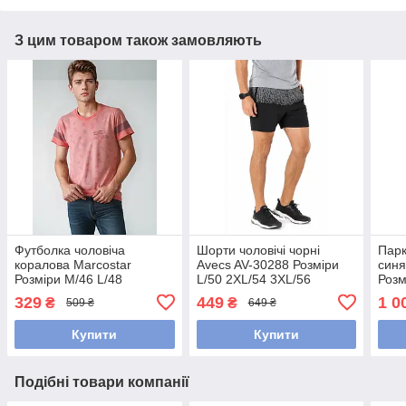
З цим товаром також замовляють
Футболка чоловіча
Шорти чоловічі чорні
Парк
коралова Marcostar
Avecs AV-30288 Розміри
синя
Розміри M/46 L/48
L/50 2XL/54 3XL/56
Розм
329
449
1 0
₴
₴
509 ₴
649 ₴
Купити
Купити
Подібні товари компанії