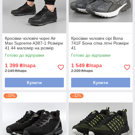
Кросівки чоловічі чорні Air
Кросівки чоловічі сірі Bona
Max Supreme A387-1 Розміри
741F Бона сітка літні Розміри
41 44 маломір на розмір
41
Готово до відправки
Готово до відправки
1 399
1 549
₴/пара
₴/пара
2 149 ₴/пара
2 299 ₴/пара
Купити
Купити
–33%
–32%