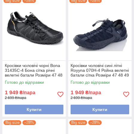
Big size
–28%
Big size
–28%
Кросівки чоловічі чорні Bona
Кросівки чоловічі сині літні
31435C-4 Бона сітка річні
Royyna 070H-4 Ройна велетні
велетні батали Розміри 47 48
батали сітка Розміри 47 48 49
Готово до відправки
Готово до відправки
1 949
1 949
₴/пара
₴/пара
2 699 ₴/пара
2 699 ₴/пара
Купити
Купити
Big size
–28%
Big size
–28%