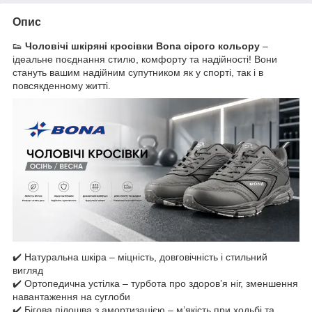
Опис
👟
Чоловічі шкіряні кросівки Bona сірого кольору
–
ідеальне поєднання стилю, комфорту та надійності! Вони
стануть вашим надійним супутником як у спорті, так і в
повсякденному житті.
✔️ Натуральна шкіра – міцність, довговічність і стильний
вигляд
✔️ Ортопедична устілка – турбота про здоров’я ніг, зменшення
навантаження на суглоби
✔️ Бігова підошва з амортизацією – м’якість при ходьбі та