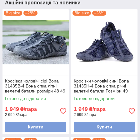
Акційні пропозиції та новинки
Big size
–28%
Big size
–28%
Кросівки чоловічі сірі Bona
Кросівки чоловічі сині Bona
31435B-4 Бона сітка літні
31435H-4 Бона сітка річні
велетні батали розміри 48 49
велетні батали Розміри 49
Готово до відправки
Готово до відправки
1 949
1 949
₴/пара
₴/пара
2 699 ₴/пара
2 699 ₴/пара
Купити
Купити