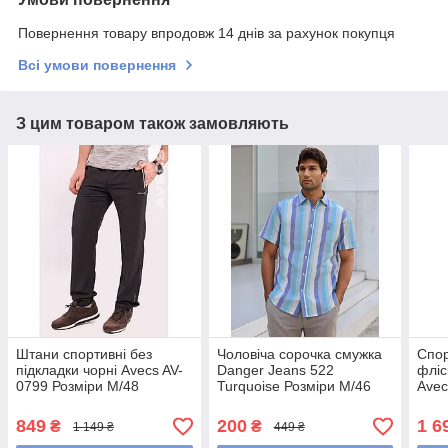
Повернення товару впродовж 14 днів за рахунок покупця
Всі умови повернення
З цим товаром також замовляють
Штани спортивні без
Чоловіча сорочка смужка
Спор
підкладки чорні Avecs AV-
Danger Jeans 522
фліс
0799 Розміри M/48
Turquoise Розміри M/46
Avec
L/48
Розм
849
200
1 6
₴
₴
1 149 ₴
449 ₴