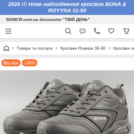
2026 !!! Нове надходження кросівок BONA &
ROYYNA 31-50
SONICR.com.ua discounter "ТВІЙ ДЕНЬ"
Товари та послуги
Кросівки Розміри 36-50
Кросівки ч
Big size
–26%