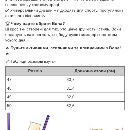
впевненість у кожному кроці
✔️ Універсальний дизайн – підходять для спорту, прогулянок і
активного відпочинку
🏆
Чому варто обрати Bona?
Ці кросівки створені для тих, хто цінує зручність і стиль. Вони
подарують вам легкість, свободу рухів і комфорт протягом
усього дня.
🔥
Будьте активними, стильними та впевненими з Bona!
🔥
📏 Таблиця розмірів взуття
Розмір
Довжина стопи (см)
47
30,7
48
31,4
49
32,0
50
32,6