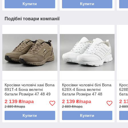
Купити
Купити
Подібні товари компанії
Кросівки чоловічі хакі Bona
Кросівки чоловічі білі Bona
Крос
891T-4 Бона велетні
628X-4 Бона велетні
628B
батали Розміри 47 48 49
батали Розміри 47 48
бата
2 139
2 139
2 1
₴/пара
₴/пара
2 889 ₴/пара
2 889 ₴/пара
2 889
Купити
Купити