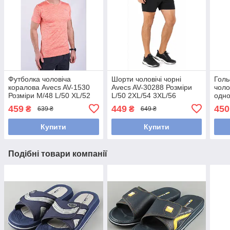
Футболка чоловіча
Шорти чоловічі чорні
Голь
коралова Avecs AV-1530
Avecs AV-30288 Розміри
чоло
Розміри М/48 L/50 XL/52
L/50 2XL/54 3XL/56
одно
2XL/54
Maxx
459
449
450
₴
₴
639 ₴
649 ₴
Розм
Купити
Купити
Подібні товари компанії