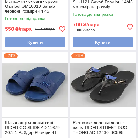
В'єтнамки чоловічі червоні
SH-1121 Сахаб Розміри 14/45
Gambol GM16019 Sahab
маломір на розмір
червоні Розміри 44 45
Готово до відправки
маломір на розмір
Готово до відправки
700
₴/пара
550
₴/пара
850 ₴/пара
1 000 ₴/пара
Купити
Купити
–28%
–28%
Шльопанці чоловічі сині
В'єтнамки чоловічі чорні з
RIDER GO SLIDE AD 11679-
синім RIDER STREET DUO
20781 Райдер Розміри 41
THONG AD 12430-BC595
маломір на розмір
Розміри 39.40 41.42 43.44