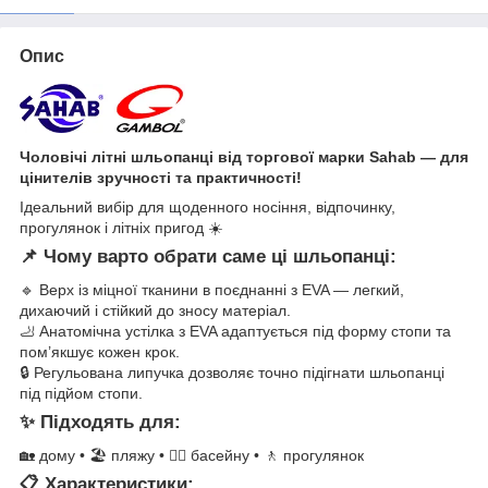
Опис
Чоловічі літні шльопанці від торгової марки Sahab — для
цінителів зручності та практичності!
Ідеальний вибір для щоденного носіння, відпочинку,
прогулянок і літніх пригод ☀️
📌 Чому варто обрати саме ці шльопанці:
🔹 Верх із міцної тканини в поєднанні з EVA — легкий,
дихаючий і стійкий до зносу матеріал.
🦶 Анатомічна устілка з EVA адаптується під форму стопи та
пом’якшує кожен крок.
🔒 Регульована липучка дозволяє точно підігнати шльопанці
під підйом стопи.
✨ Підходять для:
🏡 дому • 🏖️ пляжу • 🏊‍♂️ басейну • 🚶 прогулянок
📋 Характеристики: