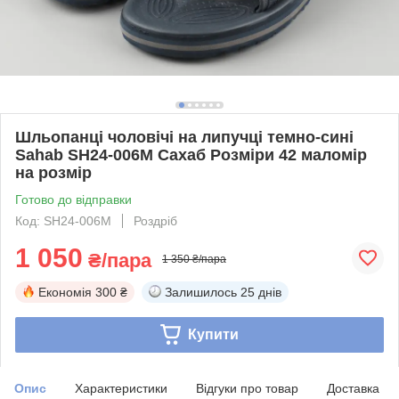
Шльопанці чоловічі на липучці темно-сині
Sahab SH24-006M Сахаб Розміри 42 маломір
на розмір
Готово до відправки
Код: SH24-006M
Роздріб
1 050
₴/пара
1 350 ₴/пара
Економія
300 ₴
Залишилось
25 днів
Купити
Опис
Характеристики
Відгуки про товар
Доставка