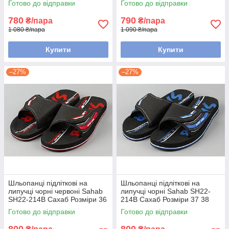
Готово до відправки
Готово до відправки
маломір на розмір
780
790
₴/пара
₴/пара
1 080 ₴/пара
1 090 ₴/пара
Купити
Купити
–27%
–27%
Шльопанці підліткові на
Шльопанці підліткові на
липучці чорні червоні Sahab
липучці чорні Sahab SH22-
SH22-214B Сахаб Розміри 36
214B Сахаб Розміри 37 38
38 39 40
Готово до відправки
Готово до відправки