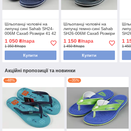
Шльопанці чоловічі на
Шльопанці чоловічі на
Шльо
липучці сині Sahab SH24-
липучці темно-сині Sahab
липу
006M Сахаб Розміри 41 42
SH26-006M Сахаб Розміри
SH26
маломір на розмір
42 43 45 47 маломір на
41 4
1 050
1 150
1 1
₴/пара
₴/пара
розмір
розм
1 350 ₴/пара
1 450 ₴/пара
1 450
Купити
Купити
Акційні пропозиції та новинки
–48%
–35%