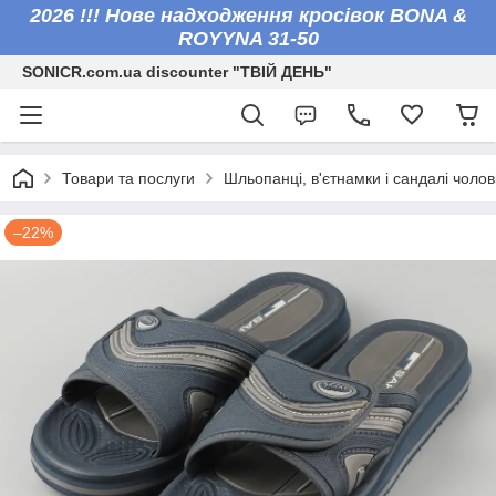
2026 !!! Нове надходження кросівок BONA &
ROYYNA 31-50
SONICR.com.ua discounter "ТВІЙ ДЕНЬ"
Товари та послуги
Шльопанці, в'єтнамки і сандалі чоловіч
–22%