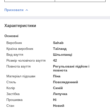
Приховати
Характеристики
Основні
Виробник
Sahab
Країна виробник
Таїланд
Вид взуття
Шльопанці
Розмір чоловічого взуття
42
Повнота взуття
Регульовані підйом і
повнота
Матеріал підошви
Піна
Стиль
Повсякденний
Колір
Синій
Застібка
Липучка
Прошивка
Ні
Стан
Новий