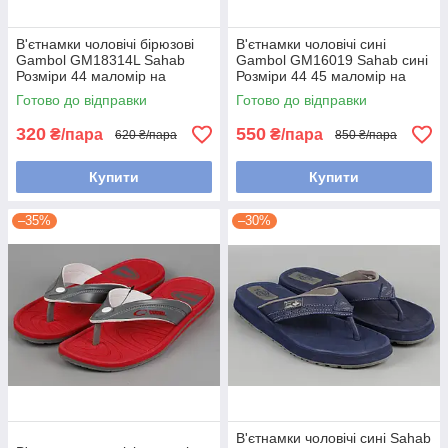
В'єтнамки чоловічі бірюзові
В'єтнамки чоловічі сині
Gambol GM18314L Sahab
Gambol GM16019 Sahab сині
Розміри 44 маломір на
Розміри 44 45 маломір на
розмір
розмір
Готово до відправки
Готово до відправки
320
550
₴/пара
₴/пара
620 ₴/пара
850 ₴/пара
Купити
Купити
–35%
–30%
В'єтнамки чоловічі сині Sahab