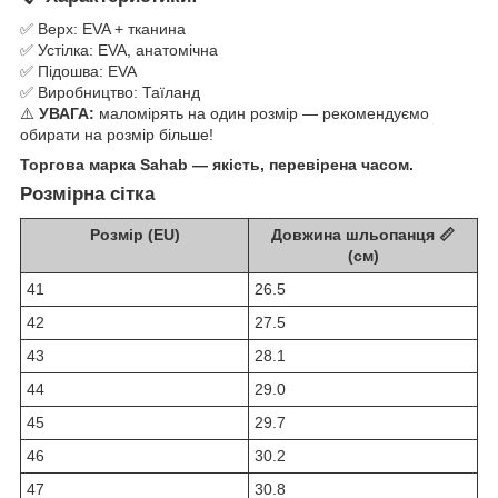
✅ Верх: EVA + тканина
✅ Устілка: EVA, анатомічна
✅ Підошва: EVA
✅ Виробництво: Таїланд
⚠️
УВАГА:
маломірять на один розмір — рекомендуємо
обирати на розмір більше!
Торгова марка Sahab — якість, перевірена часом.
Розмірна сітка
Розмір (EU)
Довжина шльопанця 📏
(см)
41
26.5
42
27.5
43
28.1
44
29.0
45
29.7
46
30.2
47
30.8