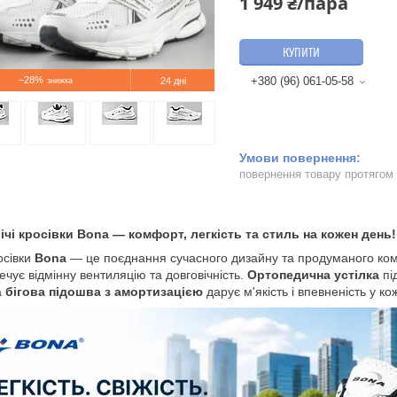
1 949 ₴/пара
КУПИТИ
–28%
+380 (96) 061-05-58
24 дні
повернення товару протягом
чі кросівки Bona — комфорт, легкість та стиль на кожен день!
росівки
Bona
— це поєднання сучасного дизайну та продуманого комфо
ечує відмінну вентиляцію та довговічність.
Ортопедична устілка
пі
а
бігова підошва з амортизацією
дарує м'якість і впевненість у ко