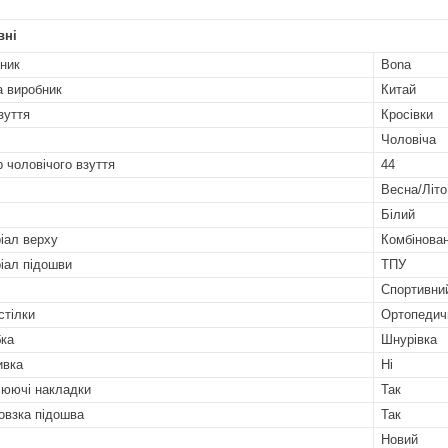
вні
ник
Bona
а виробник
Китай
зуття
Кросівки
Чоловіча
р чоловічого взуття
44
Весна/Літо
Білий
іал верху
Комбінова
іал підошви
ТПУ
Спортивни
стілки
Ортопедич
бка
Шнурівка
ивка
Ні
юючі накладки
Так
овзка підошва
Так
Новий