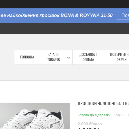
Нове надходження кросівок BONA & ROYYNA 31-50
По
КАТАЛОГ
ДОСТАВКА І
ПОВЕРНЕНН
ГОЛОВНА
ТОВАРІВ
ОПЛАТА
ОБМІН
КРОСІВКИ ЧОЛОВІЧІ БІЛІ B
Готово до відправки
Код:
933A
2 699 ₴/пара