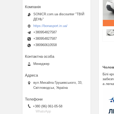
SONICR.com.ua discounter "ТВІЙ
ДЕНЬ"
https://bonasport.in.ua/
+380954827587
+380954827587
+380960610558
Менеджер
Чолові
Білі к
забезп
вул.Михайла Грушевського, 33,
а легк
Світловодськ, Україна
+380 (96) 061-05-58
WhatsApp