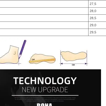
27,5
28,0
28,5
29,0
29,5