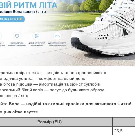
ральна шкіра + сітка — міцність та повітропроникність
педична устілка — комфорт на цілий день
а бігова підошва — амортизація та захист суглобів
ерсальний білий колір — пасує до будь-якого образу
н: весна / літо
йте Bona — надійні та стильні кросівки для активного життя!
мірна сітка взуття
Розмір (EU)
26,5