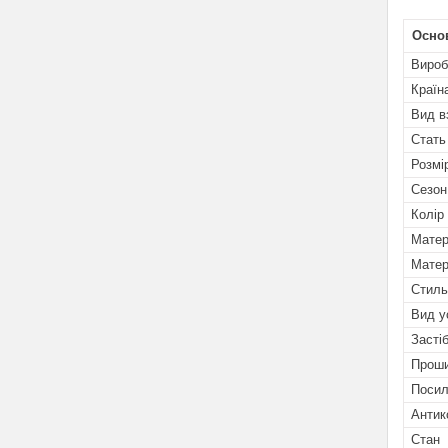
Осно
Вироб
Країн
Вид в
Стать
Розмі
Сезон
Колір
Матер
Матер
Стиль
Вид у
Засті
Прош
Посил
Антик
Стан