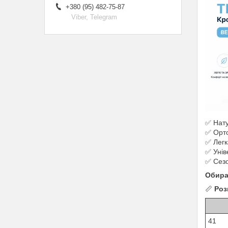
+380 (95) 482-75-87
Viber, Telegram
✅ Нату
✅ Орто
✅ Легк
✅ Унів
✅ Сезо
Обира
📏
Роз
41