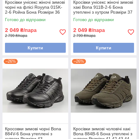
Кросівки унісекс жіночі зимові
Кросівки унісекс жіночі зимові
чорні на флісі Royyna 015K-
хакі Bona 911B-2-6 Бона
2-6 Ройна Бона Розміри 36
утеплені з хутром Розміри 37
38 41
38 39 40 41
Готово до відправки
Готово до відправки
2 049
2 049
₴/пара
₴/пара
2 799 ₴/пара
2 799 ₴/пара
Купити
Купити
–26%
–26%
Кросовки зимові чорні Bona
Кросівки зимові чоловічі хакі
884V-6 Бона утеплені з
Bona 884B-6 Бона утеплені з
хутром Розміри 43
хутром Розміри 41 42 43 44