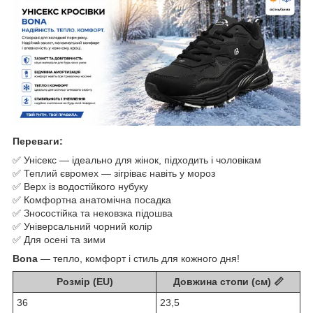
Переваги:
✅ Унісекс — ідеально для жінок, підходить і чоловікам
✅ Теплий євромех — зігріває навіть у мороз
✅ Верх із водостійкого нубуку
✅ Комфортна анатомічна посадка
✅ Зносостійка та нековзка підошва
✅ Універсальний чорний колір
✅ Для осені та зими
Bona
— тепло, комфорт і стиль для кожного дня!
Розмір (EU)
Довжина стопи (см) 📏
36
23,5