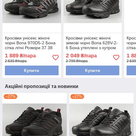
Кросівки унісекс жіночі
Кросівки унісекс жіночі
Крос
чорні Bona 970D5-2 Бона
зимові чорні Bona 628V-2-
чорн
сітка літні Розміри 37 38
6 Бона утеплені з хутром
сітк
39 40 41
Розміри 36 37 38 39 40 41
39 4
1 889
2 049
1 8
₴/пара
₴/пара
2 639 ₴/пара
2 799 ₴/пара
2 639
Купити
Купити
Акційні пропозиції та новинки
–27%
–27%