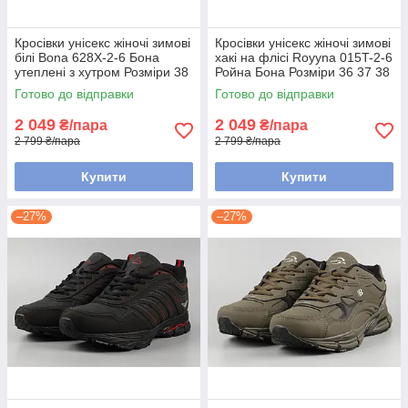
Кросівки унісекс жіночі зимові
Кросівки унісекс жіночі зимові
білі Bona 628X-2-6 Бона
хакі на флісі Royyna 015T-2-6
утеплені з хутром Розміри 38
Ройна Бона Розміри 36 37 38
40
41
Готово до відправки
Готово до відправки
2 049
2 049
₴/пара
₴/пара
2 799 ₴/пара
2 799 ₴/пара
Купити
Купити
–27%
–27%