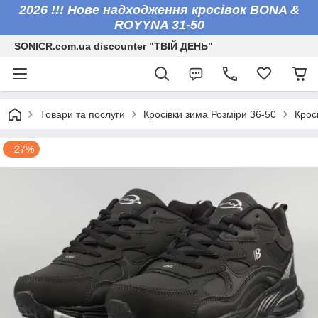
2026 !!! Нове надходження кросівок BONA &
ROYYNA 31-50
SONICR.com.ua discounter "ТВІЙ ДЕНЬ"
Товари та послуги
Кросівки зима Розміри 36-50
Крос
–27%