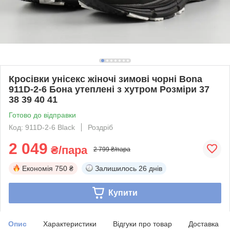
Кросівки унісекс жіночі зимові чорні Bona
911D-2-6 Бона утеплені з хутром Розміри 37
38 39 40 41
Готово до відправки
Код: 911D-2-6 Black
Роздріб
2 049
₴/пара
2 799 ₴/пара
Економія
750 ₴
Залишилось
26 днів
Купити
Опис
Характеристики
Відгуки про товар
Доставка