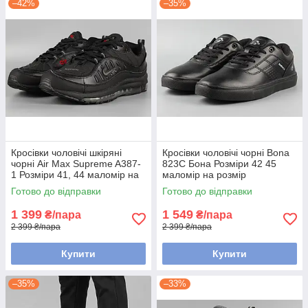
–42%
–35%
Кросівки чоловічі шкіряні
Кросівки чоловічі чорні Bona
чорні Air Max Supreme A387-
823С Бона Розміри 42 45
1 Розміри 41, 44 маломір на
маломір на розмір
розмір
Готово до відправки
Готово до відправки
1 399
1 549
₴/пара
₴/пара
2 399 ₴/пара
2 399 ₴/пара
Купити
Купити
–35%
–33%