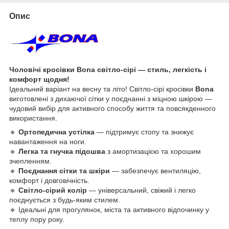
Опис
Чоловічі кросівки Bona світло-сірі — стиль, легкість і
комфорт щодня!
Ідеальний варіант на весну та літо! Світло-сірі кросівки
Bona
виготовлені з дихаючої сітки у поєднанні з міцною шкірою —
чудовий вибір для активного способу життя та повсякденного
використання.
🔹
Ортопедична устілка
— підтримує стопу та знижує
навантаження на ноги.
🔹
Легка та гнучка підошва
з амортизацією та хорошим
зчепленням.
🔹
Поєднання сітки та шкіри
— забезпечує вентиляцію,
комфорт і довговічність.
🔹
Світло-сірий колір
— універсальний, свіжий і легко
поєднується з будь-яким стилем.
🔹 Ідеальні для прогулянок, міста та активного відпочинку у
теплу пору року.