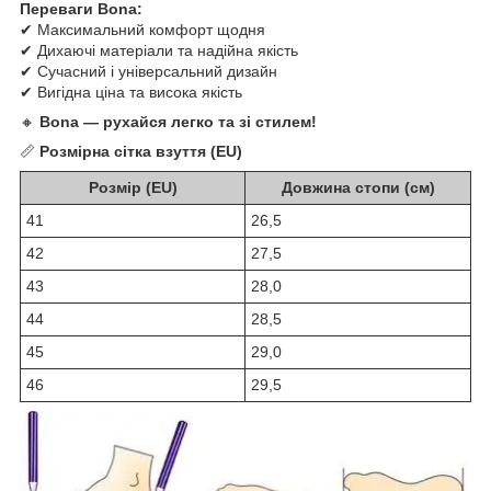
Переваги Bona:
✔ Максимальний комфорт щодня
✔ Дихаючі матеріали та надійна якість
✔ Сучасний і універсальний дизайн
✔ Вигідна ціна та висока якість
🔸
Bona — рухайся легко та зі стилем!
📏
Розмірна сітка взуття (EU)
Розмір (EU)
Довжина стопи (см)
41
26,5
42
27,5
43
28,0
44
28,5
45
29,0
46
29,5