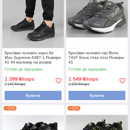
Кросівки чоловічі чорні Air
Кросівки чоловічі сірі Bona
Max Supreme A387-1 Розміри
741F Бона сітка літні Розміри
41 44 маломір на розмір
41
Готово до відправки
Готово до відправки
1 399
1 549
₴/пара
₴/пара
2 149 ₴/пара
2 299 ₴/пара
Купити
Купити
–33%
–32%