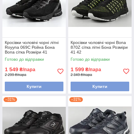
Кросівки чоловічі чорні літні
Кросівки чоловічі чорні Bona
Royyna 069C Ройна Бона
870Z сітка літні Бона Розміри
Bona сітка Розміри 41
41 42
Готово до відправки
Готово до відправки
1 549
1 599
₴/пара
₴/пара
2 299 ₴/пара
2 349 ₴/пара
Купити
Купити
–31%
–31%