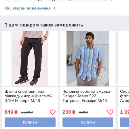
Всі умови повернення
З цим товаром також замовляють
Штани спортивні без
Чоловіча сорочка смужка
Спор
підкладки чорні Avecs AV-
Danger Jeans 522
фліс
0799 Розміри M/48
Turquoise Розміри M/46
Avec
L/48
Розм
849
200
1 6
₴
₴
1 149 ₴
449 ₴
Купити
Купити