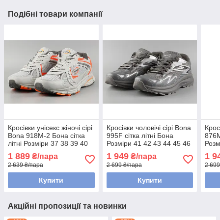
Подібні товари компанії
Кросівки унісекс жіночі сірі
Кросівки чоловічі сірі Bona
Крос
Bona 918M-2 Бона сітка
995F сітка літні Бона
876M
літні Розміри 37 38 39 40
Розміри 41 42 43 44 45 46
Розм
41
1 889
1 949
1 9
₴/пара
₴/пара
2 639 ₴/пара
2 699 ₴/пара
2 699
Купити
Купити
Акційні пропозиції та новинки