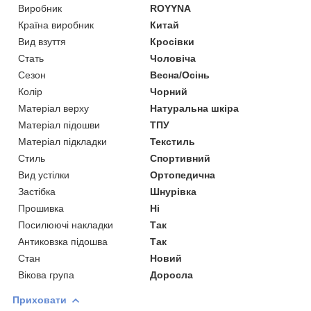
Виробник
ROYYNA
Країна виробник
Китай
Вид взуття
Кросівки
Стать
Чоловіча
Сезон
Весна/Осінь
Колір
Чорний
Матеріал верху
Натуральна шкіра
Матеріал підошви
ТПУ
Матеріал підкладки
Текстиль
Стиль
Спортивний
Вид устілки
Ортопедична
Застібка
Шнурівка
Прошивка
Ні
Посилюючі накладки
Так
Антиковзка підошва
Так
Стан
Новий
Вікова група
Доросла
Приховати