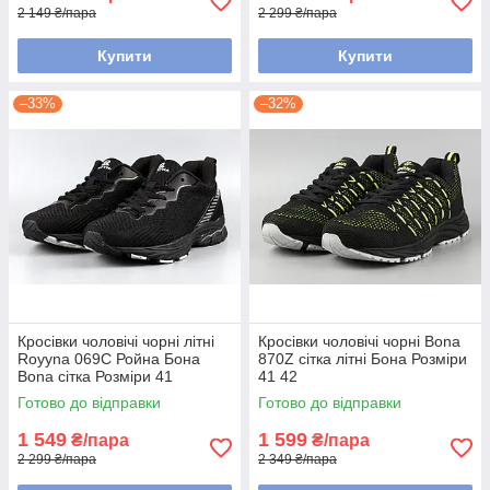
2 149 ₴/пара
2 299 ₴/пара
Купити
Купити
–33%
–32%
Кросівки чоловічі чорні літні
Кросівки чоловічі чорні Bona
Royyna 069C Ройна Бона
870Z сітка літні Бона Розміри
Bona сітка Розміри 41
41 42
Готово до відправки
Готово до відправки
1 549
1 599
₴/пара
₴/пара
2 299 ₴/пара
2 349 ₴/пара