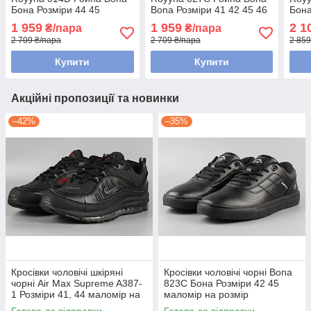
Бона Розміри 44 45
Bona Розміри 41 42 45 46
Бона
Розм
1 959
1 959
2 1
₴/пара
₴/пара
2 709 ₴/пара
2 709 ₴/пара
2 859
Купити
Купити
Акційні пропозиції та новинки
–42%
–35%
Кросівки чоловічі шкіряні
Кросівки чоловічі чорні Bona
чорні Air Max Supreme A387-
823С Бона Розміри 42 45
1 Розміри 41, 44 маломір на
маломір на розмір
розмір