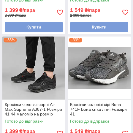
Готово до відправки
Готово до відправки
1 399
1 549
₴/пара
₴/пара
2 399 ₴/пара
2 399 ₴/пара
Купити
Купити
–35%
–33%
Кросівки чоловічі чорні Air
Кросівки чоловічі сірі Bona
Max Supreme A387-1 Розміри
741F Бона сітка літні Розміри
41 44 маломір на розмір
41
Готово до відправки
Готово до відправки
1 399
1 549
₴/пара
₴/пара