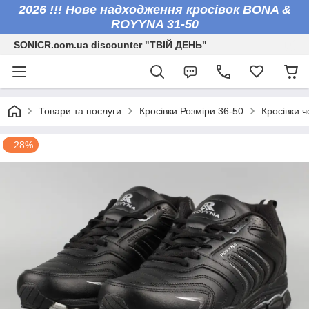
2026 !!! Нове надходження кросівок BONA &
ROYYNA 31-50
SONICR.com.ua discounter "ТВІЙ ДЕНЬ"
Товари та послуги
Кросівки Розміри 36-50
Кросівки ч
–28%