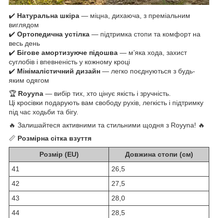
✔️
Натуральна шкіра
— міцна, дихаюча, з преміальним
виглядом
✔️
Ортопедична устілка
— підтримка стопи та комфорт на
весь день
✔️
Бігове амортизуюче підошва
— м’яка хода, захист
суглобів і впевненість у кожному кроці
✔️
Мінімалістичний дизайн
— легко поєднуються з будь-
яким одягом
🏆
Royyna
— вибір тих, хто цінує якість і зручність.
Ці кросівки подарують вам свободу рухів, легкість і підтримку
під час ходьби та бігу.
🔥 Залишайтеся активними та стильними щодня з Royyna! 🔥
📏
Розмірна сітка взуття
Розмір (EU)
Довжина стопи (см)
41
26,5
42
27,5
43
28,0
44
28,5