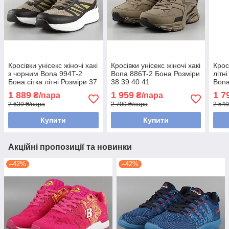
Кросівки унісекс жіночі хакі
Кросівки унісекс жіночі хакі
Крос
з чорним Bona 994T-2
Bona 886T-2 Бона Розміри
літн
Бона сітка літні Розміри 37
38 39 40 41
Bona
38 39 40 41
41
1 889
1 959
1 7
₴/пара
₴/пара
2 639 ₴/пара
2 709 ₴/пара
2 549
Купити
Купити
Акційні пропозиції та новинки
–42%
–42%