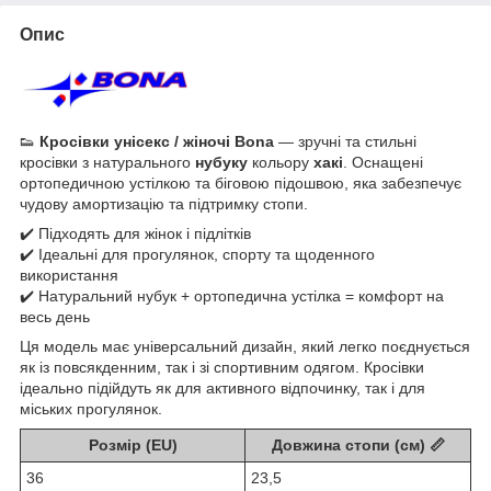
Опис
👟
Кросівки унісекс / жіночі Bona
— зручні та стильні
кросівки з натурального
нубуку
кольору
хакі
. Оснащені
ортопедичною устілкою та біговою підошвою, яка забезпечує
чудову амортизацію та підтримку стопи.
✔️ Підходять для жінок і підлітків
✔️ Ідеальні для прогулянок, спорту та щоденного
використання
✔️ Натуральний нубук + ортопедична устілка = комфорт на
весь день
Ця модель має універсальний дизайн, який легко поєднується
як із повсякденним, так і зі спортивним одягом. Кросівки
ідеально підійдуть як для активного відпочинку, так і для
міських прогулянок.
Розмір (EU)
Довжина стопи (см) 📏
36
23,5