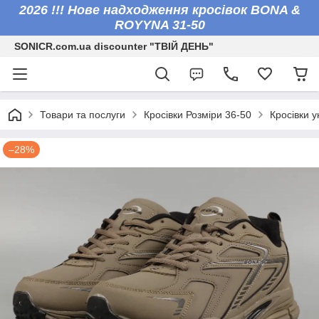
2026 !!! Нове надходження кросівок BONA &
ROYYNA 31-50
SONICR.com.ua discounter "ТВІЙ ДЕНЬ"
Товари та послуги
Кросівки Розміри 36-50
Кросівки у
–28%