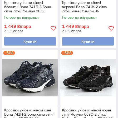
Кросівки унісекс жіночі
Кросівки унісекс жіночі
блакитні Bona 741E-2 Бона
червоні Bona 741K-2 сітка
сітка літні Розміри 36 38
літні Бона Розміри 36
Готово до відправки
Готово до відправки
1 449
1 449
₴/пара
₴/пара
2 199 ₴/пара
2 199 ₴/пара
Купити
Купити
–34%
–34%
Кросівки унісекс жіночі сині
Кросівки унісекс жіночі чорні
Bona 741H-2 Бона сітка літні
літні Royyna 069C-2 сітка