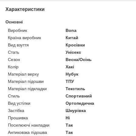
Характеристики
Основні
Виробник
Bona
Країна виробник
Китай
Вид взуття
Кросівки
Стать
Унісекс
Сезон
Весна/Осінь
Колір
Хакі
Матеріал верху
Нубук
Матеріал підошви
ТПУ
Матеріал підкладки
Текстиль
Стиль
Спортивний
Вид устілки
Ортопедична
Застібка
Шнурівка
Прошивка
Ні
Посилюючі накладки
Так
Антиковзка підошва
Так