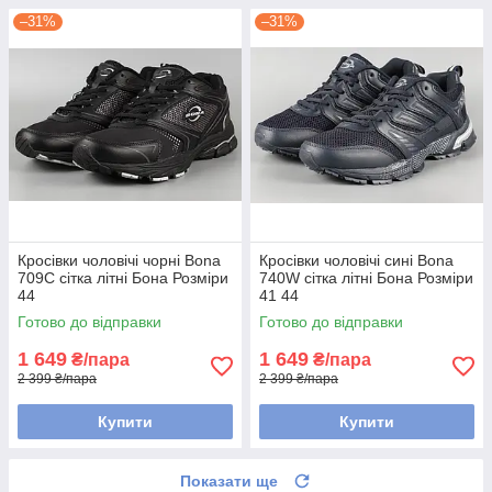
–31%
–31%
Кросівки чоловічі чорні Bona
Кросівки чоловічі сині Bona
709C сітка літні Бона Розміри
740W сітка літні Бона Розміри
44
41 44
Готово до відправки
Готово до відправки
1 649
1 649
₴/пара
₴/пара
2 399 ₴/пара
2 399 ₴/пара
Купити
Купити
Показати ще