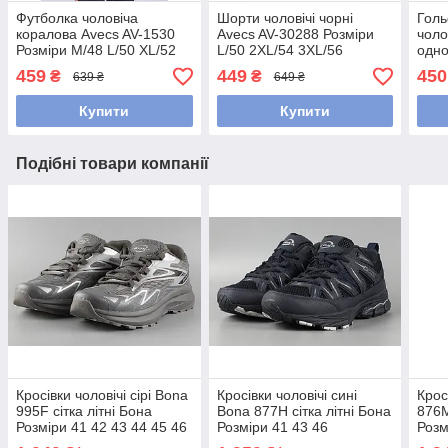
Футболка чоловіча
Шорти чоловічі чорні
Голь
коралова Avecs AV-1530
Avecs AV-30288 Розміри
чоло
Розміри М/48 L/50 XL/52
L/50 2XL/54 3XL/56
одно
2XL/54
Maxx
459
449
450
₴
₴
639 ₴
649 ₴
Розм
Купити
Купити
Подібні товари компанії
Кросівки чоловічі сірі Bona
Кросівки чоловічі сині
Крос
995F сітка літні Бона
Bona 877H сітка літні Бона
876M
Розміри 41 42 43 44 45 46
Розміри 41 43 46
Розм