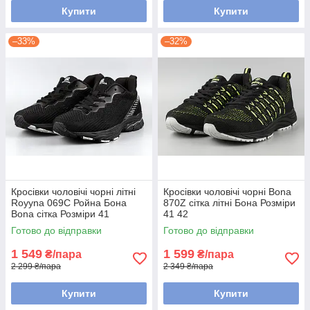
Купити
Купити
–33%
–32%
Кросівки чоловічі чорні літні
Кросівки чоловічі чорні Bona
Royyna 069C Ройна Бона
870Z сітка літні Бона Розміри
Bona сітка Розміри 41
41 42
Готово до відправки
Готово до відправки
1 549
1 599
₴/пара
₴/пара
2 299 ₴/пара
2 349 ₴/пара
Купити
Купити