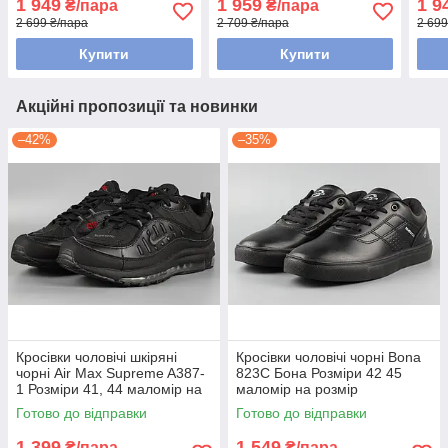
1 949
1 959
1 9
₴/пара
₴/пара
2 699 ₴/пара
2 709 ₴/пара
2 699
Купити
Купити
Акційні пропозиції та новинки
–42%
–35%
Кросівки чоловічі шкіряні
Кросівки чоловічі чорні Bona
чорні Air Max Supreme A387-
823С Бона Розміри 42 45
1 Розміри 41, 44 маломір на
маломір на розмір
розмір
Готово до відправки
Готово до відправки
1 399
1 549
₴/пара
₴/пара