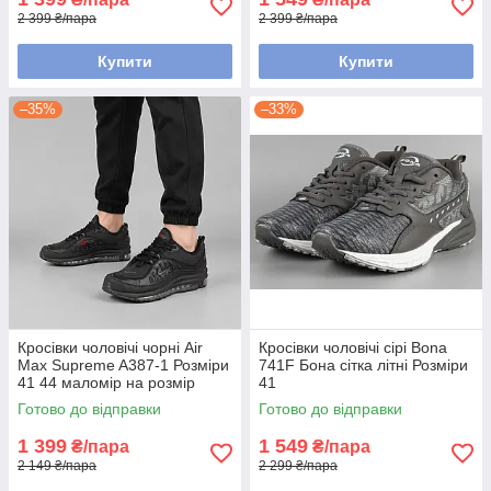
2 399 ₴/пара
2 399 ₴/пара
Купити
Купити
–35%
–33%
Кросівки чоловічі чорні Air
Кросівки чоловічі сірі Bona
Max Supreme A387-1 Розміри
741F Бона сітка літні Розміри
41 44 маломір на розмір
41
Готово до відправки
Готово до відправки
1 399
1 549
₴/пара
₴/пара
2 149 ₴/пара
2 299 ₴/пара