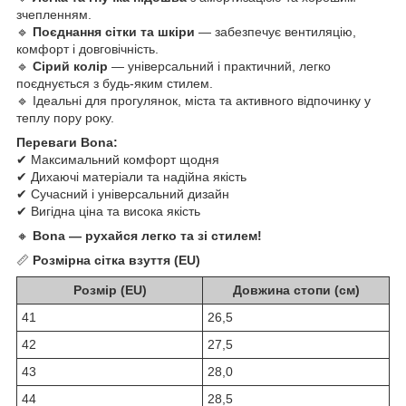
зчепленням.
🔹
Поєднання сітки та шкіри
— забезпечує вентиляцію,
комфорт і довговічність.
🔹
Сірий колір
— універсальний і практичний, легко
поєднується з будь-яким стилем.
🔹 Ідеальні для прогулянок, міста та активного відпочинку у
теплу пору року.
Переваги Bona:
✔ Максимальний комфорт щодня
✔ Дихаючі матеріали та надійна якість
✔ Сучасний і універсальний дизайн
✔ Вигідна ціна та висока якість
🔸
Bona — рухайся легко та зі стилем!
📏
Розмірна сітка взуття (EU)
Розмір (EU)
Довжина стопи (см)
41
26,5
42
27,5
43
28,0
44
28,5