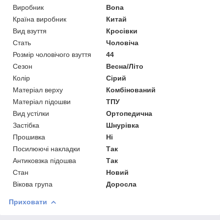
Виробник
Bona
Країна виробник
Китай
Вид взуття
Кросівки
Стать
Чоловіча
Розмір чоловічого взуття
44
Сезон
Весна/Літо
Колір
Сірий
Матеріал верху
Комбінований
Матеріал підошви
ТПУ
Вид устілки
Ортопедична
Застібка
Шнурівка
Прошивка
Ні
Посилюючі накладки
Так
Антиковзка підошва
Так
Стан
Новий
Вікова група
Доросла
Приховати