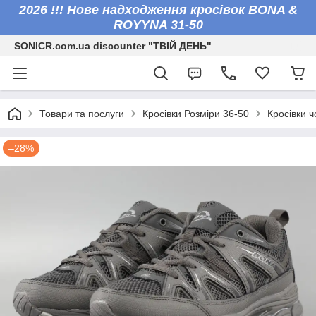
2026 !!! Нове надходження кросівок BONA &
ROYYNA 31-50
SONICR.com.ua discounter "ТВІЙ ДЕНЬ"
Товари та послуги
Кросівки Розміри 36-50
Кросівки ч
–28%