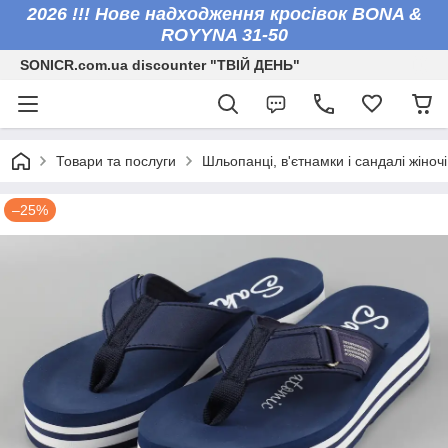
2026 !!! Нове надходження кросівок BONA &
ROYYNA 31-50
SONICR.com.ua discounter "ТВІЙ ДЕНЬ"
Товари та послуги
Шльопанці, в'єтнамки і сандалі жіночі 
–25%