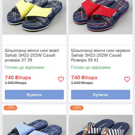
Шльопанці жіночі сині жовті
Шльопанці жіночі сині червоні
Sahab SH22-202W Сахаб
Sahab SH22-202W Сахаб
розміри 37 39
Розміри 39 41
Готово до відправки
Готово до відправки
740
740
₴/пара
₴/пара
1 040 ₴/пара
1 040 ₴/пара
Купити
Купити
–29%
–28%