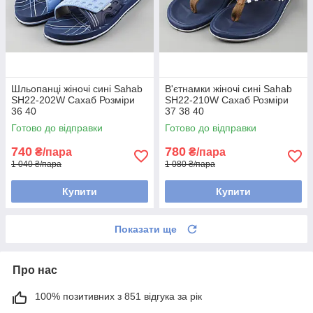
Шльопанці жіночі сині Sahab
В'єтнамки жіночі сині Sahab
SH22-202W Сахаб Розміри
SH22-210W Сахаб Розміри
36 40
37 38 40
Готово до відправки
Готово до відправки
740
780
₴/пара
₴/пара
1 040 ₴/пара
1 080 ₴/пара
Купити
Купити
Показати ще
Про нас
100% позитивних з 851 відгука за рік