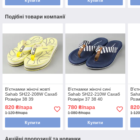
Купити
Купити
Подібні товари компанії
В'єтнамки жіночі жовті
В'єтнамки жіночі сині
В'єт
Sahab SH22-208W Сахаб
Sahab SH22-210W Сахаб
Sah
Розміри 38 39
Розміри 37 38 40
Розм
820
780
820
₴/пара
₴/пара
1 120 ₴/пара
1 080 ₴/пара
1 120
Купити
Купити
Акційні пропозиції та новинки