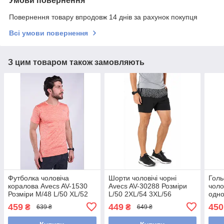
Умови повернення
Повернення товару впродовж 14 днів за рахунок покупця
Всі умови повернення
З цим товаром також замовляють
Футболка чоловіча
Шорти чоловічі чорні
Голь
коралова Avecs AV-1530
Avecs AV-30288 Розміри
чоло
Розміри М/48 L/50 XL/52
L/50 2XL/54 3XL/56
одно
2XL/54
Maxx
459
449
450
₴
₴
639 ₴
649 ₴
Розм