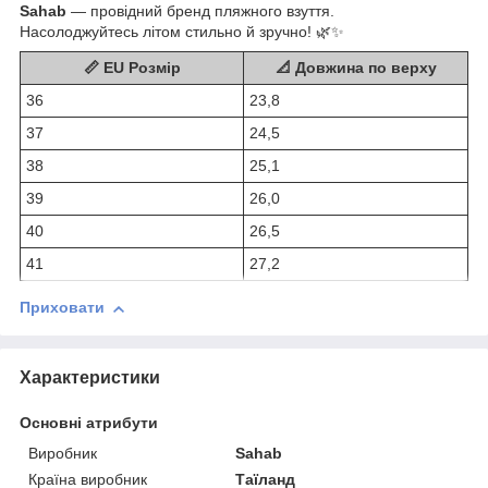
Sahab
— провідний бренд пляжного взуття.
Насолоджуйтесь літом стильно й зручно! 🌿✨
📏 EU Розмір
📐 Довжина по верху
36
23,8
37
24,5
38
25,1
39
26,0
40
26,5
41
27,2
Приховати
Характеристики
Основні атрибути
Виробник
Sahab
Країна виробник
Таїланд