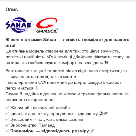
Опис
Жіночі в’єтнамки Sahab — легкість і комфорт для вашого
літа!
Ця стильна модель створена для тих, хто цінує зручність,
легкість і надійність. М’які ремінці дбайливо фіксують стопу, не
натирають і забезпечують комфорт на весь день 👣
Виготовлені з міцної та легкої піни з відмінною амортизацією
— зручно як на пляжі, так і в місті ☀️
Гіпоалергенний EVA приємний до шкіри, швидко висихає і
легко миється 💧
Гнучка й надійна підошва не ковзає й тримає форму навіть за
активного використання.
✅ Жіночний і лаконічний дизайн
✅ Ідеальні для пляжу, прогулянок і відпочинку 🏖️🌸
✅ Зносостійкі — служать кілька сезонів
✅ Виробництво: Таїланд
✅
Повномірні — відповідають розміру
📏