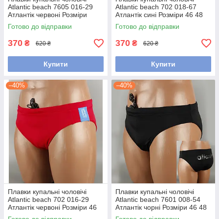
Atlantic beach 7605 016-29
Atlantic beach 702 018-67
Атлантік червоні Розміри
Атлантік сині Розміри 46 48
46/48
Готово до відправки
Готово до відправки
370
370
₴
₴
620 ₴
620 ₴
Купити
Купити
–40%
–40%
Плавки купальні чоловічі
Плавки купальні чоловічі
Atlantic beach 702 016-29
Atlantic beach 7601 008-54
Атлантік червоні Розміри 46
Атлантік чорні Розміри 46 48
48 50
50