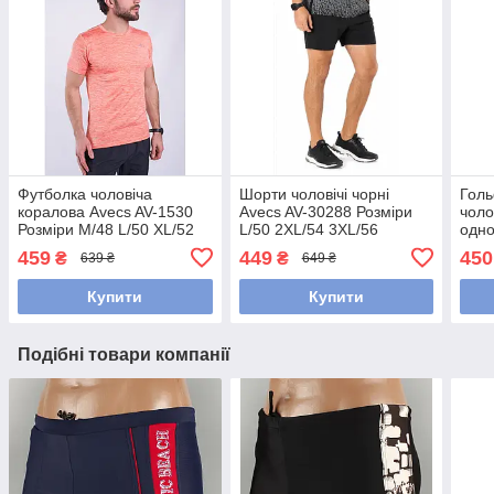
Футболка чоловіча
Шорти чоловічі чорні
Голь
коралова Avecs AV-1530
Avecs AV-30288 Розміри
чоло
Розміри М/48 L/50 XL/52
L/50 2XL/54 3XL/56
одно
2XL/54
Maxx
459
449
450
₴
₴
639 ₴
649 ₴
Розм
Купити
Купити
Подібні товари компанії