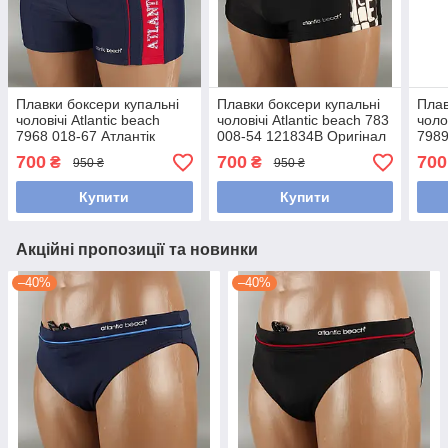
Плавки боксери купальні
Плавки боксери купальні
Плав
чоловічі Atlantic beach
чоловічі Atlantic beach 783
чоло
7968 018-67 Атлантік
008-54 121834B Оригінал
7989
Розміри 48
чорні Розміри 46 48 50 52
Розм
700
700
700
₴
₴
950 ₴
950 ₴
Купити
Купити
Акційні пропозиції та новинки
–40%
–40%