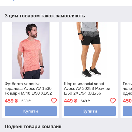
З цим товаром також замовляють
Футболка чоловіча
Шорти чоловічі чорні
Голь
коралова Avecs AV-1530
Avecs AV-30288 Розміри
чоло
Розміри М/48 L/50 XL/52
L/50 2XL/54 3XL/56
одно
2XL/54
Maxx
459
449
450
₴
₴
639 ₴
649 ₴
Розм
Купити
Купити
Подібні товари компанії