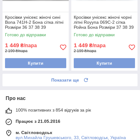
Кросівки унісекс жіночі сині
Кросівки унісекс жіночі чорні
Bona 741H-2 Бона сітка літні
літні Royyna 069C-2 сітка
Розміри 36 37 38 39
Ройна Бона Розміри 37 38 39
40 41
Готово до відправки
Готово до відправки
1 449
1 449
₴/пара
₴/пара
2 199 ₴/пара
2 199 ₴/пара
Купити
Купити
Показати ще
Про нас
100% позитивних з 854 відгуків за рік
Працює з 21.05.2016
м. Світловодськ
вул.Михайла Грушевського, 33, Світловодськ, Україна