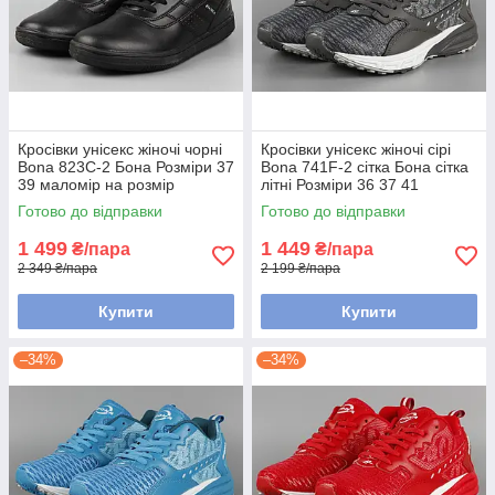
Кросівки унісекс жіночі чорні
Кросівки унісекс жіночі сірі
Bona 823C-2 Бона Розміри 37
Bona 741F-2 сітка Бона сітка
39 маломір на розмір
літні Розміри 36 37 41
Готово до відправки
Готово до відправки
1 499
1 449
₴/пара
₴/пара
2 349 ₴/пара
2 199 ₴/пара
Купити
Купити
–34%
–34%