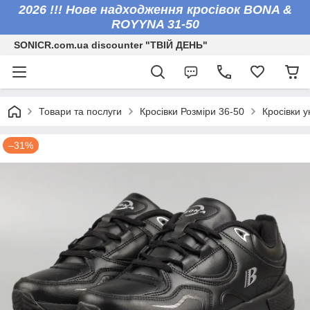
2026 !!! Нове надходження кросівок BONA &
ROYYNA 31-50
SONICR.com.ua discounter "ТВІЙ ДЕНЬ"
Товари та послуги
Кросівки Розміри 36-50
Кросівки у
–31%