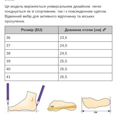
Ця модель вирізняється універсальним дизайном: легко
поєднується як зі спортивним, так і з повсякденним одягом.
Відмінний вибір для активного відпочинку та міських
прогулянок.
Розмір (EU)
Довжина стопи (см) 📏
36
23,5
37
24,0
38
24,5
39
25,5
40
26,0
41
26,5