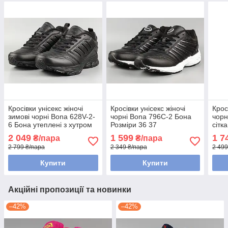
Кросівки унісекс жіночі
Кросівки унісекс жіночі
Крос
зимові чорні Bona 628V-2-
чорні Bona 796C-2 Бона
чорн
6 Бона утеплені з хутром
Розміри 36 37
сітк
Розміри 36 37 38 39 40 41
38
2 049
1 599
1 7
₴/пара
₴/пара
2 799 ₴/пара
2 349 ₴/пара
2 499
Купити
Купити
Акційні пропозиції та новинки
–42%
–42%