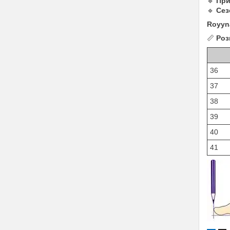
🔹
При
🔹
Сез
Royyn
📏
Роз
36
37
38
39
40
41