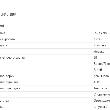
ТЕРИСТИКИ
вні
ник
ROYYNA
а виробник
Китай
зуття
Кросівки
Унісекс
р жіночого взуття
39
Весна/Літо
Білий
іал верху
Комбінова
іал підошви
ТПУ
іал підкладки
Текстиль
Спортивни
стілки
Ортопедич
бка
Шнурівка