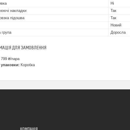
ивка
Ні
юючі накладки
Так
овзка підошва
Так
Новий
а група
Доросла
МАЦІЯ ДЛЯ ЗАМОВЛЕННЯ
 799 ₴/пара
 упаковки:
Коробка