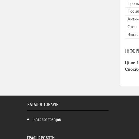
Прош
Посил
Антик
Стан
Віков
ІНФОР
Ціна:
1
Спосіб
КАТАЛОГ ТОВАРІВ
Каталог товарів
ГРАФІК РОБОТИ