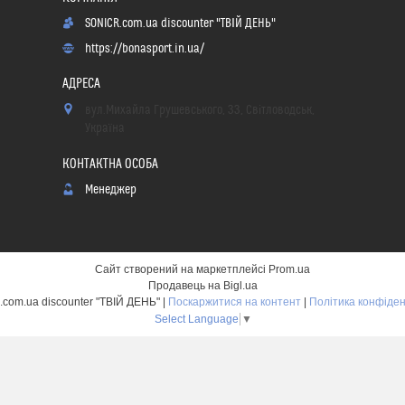
SONICR.com.ua discounter "ТВІЙ ДЕНЬ"
https://bonasport.in.ua/
вул.Михайла Грушевського, 33, Світловодськ,
Україна
Менеджер
Сайт створений на маркетплейсі
Prom.ua
Продавець на Bigl.ua
SONICR.com.ua discounter "ТВІЙ ДЕНЬ" |
Поскаржитися на контент
|
Політика конфіден
Select Language
▼