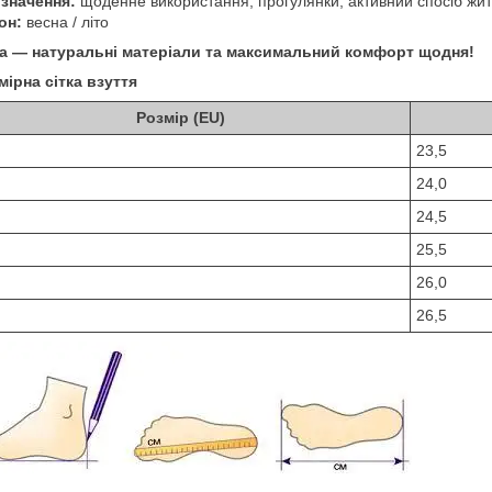
значення:
щоденне використання, прогулянки, активний спосіб жит
он:
весна / літо
a — натуральні матеріали та максимальний комфорт щодня!
мірна сітка взуття
Розмір (EU)
23,5
24,0
24,5
25,5
26,0
26,5