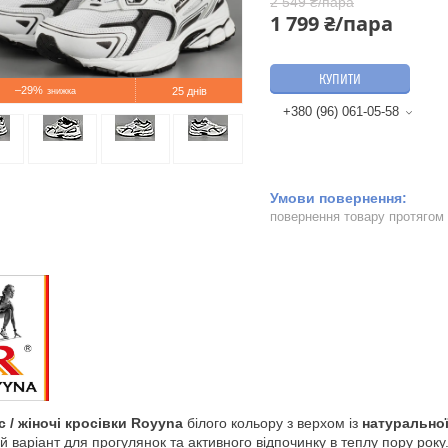
2 549 ₴/пара
1 799 ₴/пара
КУПИТИ
–29%
25 днів
+380 (96) 061-05-58
повернення товару протягом
с / жіночі кросівки Royyna
білого кольору з верхом із
натуральної
й варіант для прогулянок та активного відпочинку в теплу пору року