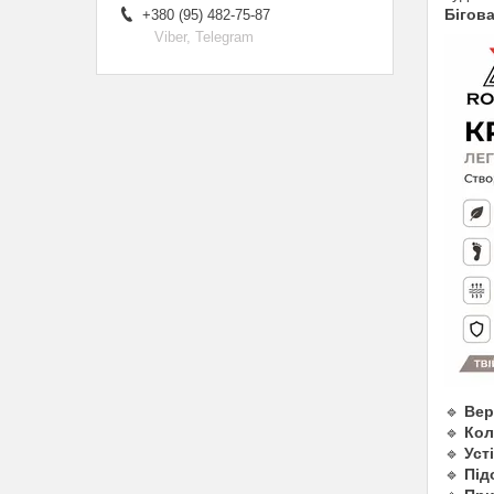
Бігов
+380 (95) 482-75-87
Viber, Telegram
🔹
Вер
🔹
Кол
🔹
Уст
🔹
Під