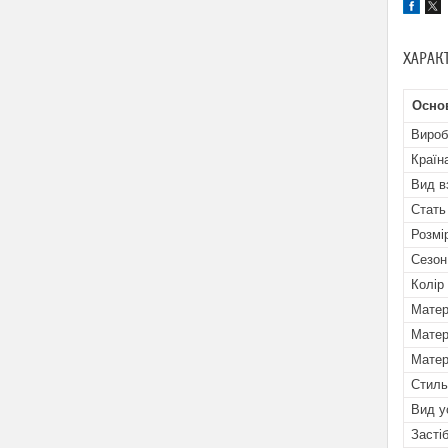
ХАРАК
Осно
Вироб
Країн
Вид в
Стать
Розмі
Сезон
Колір
Матер
Матер
Матер
Стиль
Вид у
Засті