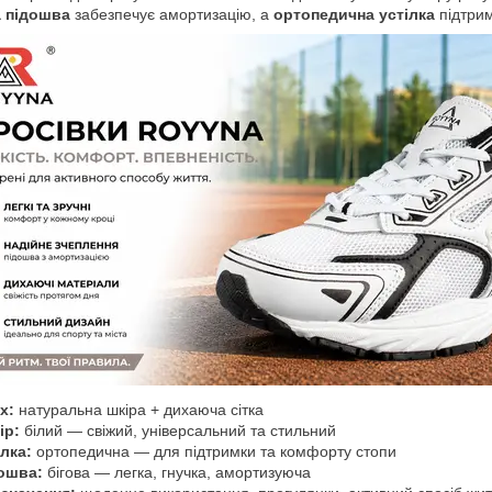
а підошва
забезпечує амортизацію, а
ортопедична устілка
підтрим
х:
натуральна шкіра + дихаюча сітка
ір:
білий — свіжий, універсальний та стильний
ілка:
ортопедична — для підтримки та комфорту стопи
ошва:
бігова — легка, гнучка, амортизуюча