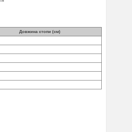
тя
Довжина стопи (см)