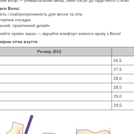
ний колір — універсальний вибір, який пасує до будь-якого стилю.
аги Bona:
ість і повітропроникність для весни та літа
омічна посадка
ьний, практичний дизайн
яйте прямо зараз — відчуйте комфорт кожного кроку з Bona!
мірна сітка взуття
Розмір (EU)
26,5
27,5
28,0
28,5
29,0
29,5