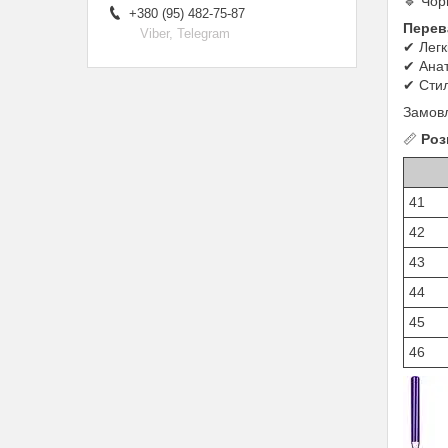
🔹 Чор
+380 (95) 482-75-87
Перев
Viber, Telegram
✔ Легк
✔ Анат
✔ Стил
Замовл
📏
Роз
41
42
43
44
45
46