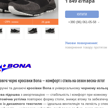
1 849 ₴/пара
КУПИТИ
–29%
+380 (96) 061-05-58
26 днів
повернення товару протягом
овічі чорні кросівки Bona — комфорт і стиль на сезон весна-літо!
 зручні та дихаючі
кросівки Bona
в універсальному
чорному кольо
ова підошва
з амортизацією — стабільність і комфорт при кожному 
томічна устілка
повторює форму стопи, знижує втому та забезпечу
х із дихаючого текстилю
— ідеальна вентиляція та легкість у спек