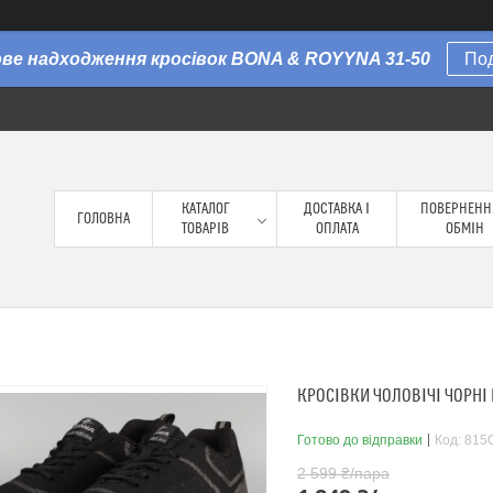
Нове надходження кросівок BONA & ROYYNA 31-50
По
КАТАЛОГ
ДОСТАВКА І
ПОВЕРНЕНН
ГОЛОВНА
ТОВАРІВ
ОПЛАТА
ОБМІН
КРОСІВКИ ЧОЛОВІЧІ ЧОРНІ 
Готово до відправки
Код:
815C
2 599 ₴/пара