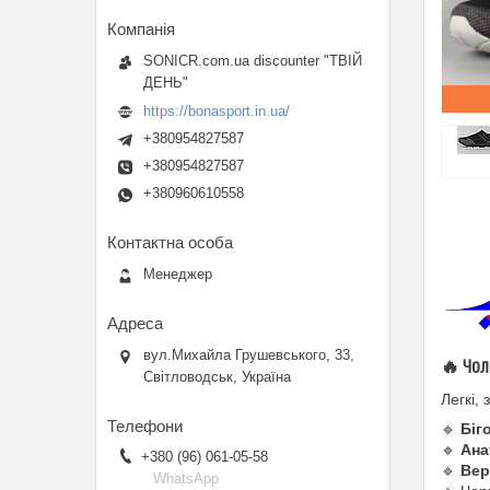
SONICR.com.ua discounter "ТВІЙ
ДЕНЬ"
https://bonasport.in.ua/
+380954827587
+380954827587
+380960610558
Менеджер
вул.Михайла Грушевського, 33,
🔥 Чол
Світловодськ, Україна
Легкі,
🔹
Біг
🔹
Ана
+380 (96) 061-05-58
🔹
Вер
WhatsApp