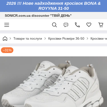
2026 !!! Нове надходження кросівок BONA &
ROYYNA 31-50
SONICR.com.ua discounter "ТВІЙ ДЕНЬ"
Товари та послуги
Кросівки Розміри 36-50
Кросівки ч
–31%