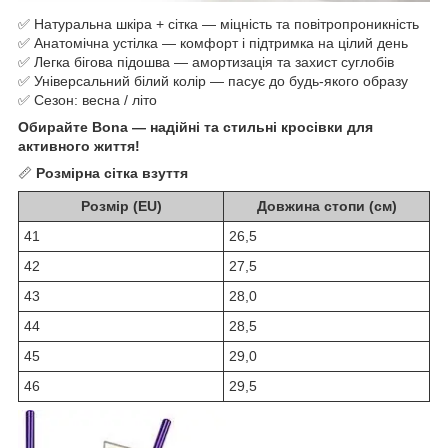
✅ Натуральна шкіра + сітка — міцність та повітропроникність
✅ Анатомічна устілка — комфорт і підтримка на цілий день
✅ Легка бігова підошва — амортизація та захист суглобів
✅ Універсальний білий колір — пасує до будь-якого образу
✅ Сезон: весна / літо
Обирайте Bona — надійні та стильні кросівки для
активного життя!
📏
Розмірна сітка взуття
Розмір (EU)
Довжина стопи (см)
41
26,5
42
27,5
43
28,0
44
28,5
45
29,0
46
29,5