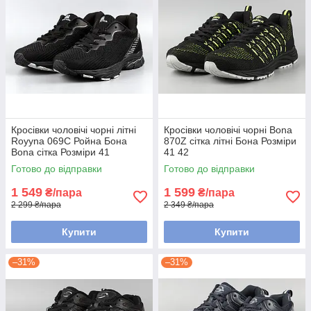
Кросівки чоловічі чорні літні
Кросівки чоловічі чорні Bona
Royyna 069C Ройна Бона
870Z сітка літні Бона Розміри
Bona сітка Розміри 41
41 42
Готово до відправки
Готово до відправки
1 549
1 599
₴/пара
₴/пара
2 299 ₴/пара
2 349 ₴/пара
Купити
Купити
–31%
–31%