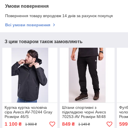
Умови повернення
Повернення товару впродовж 14 днів за рахунок покупця
Всі умови повернення
З цим товаром також замовляють
Куртка куртка чоловіча
Штани спортивні з
Футб
сіра Avecs AV-70244 Gray
підкладкою чорні Avecs
чоло
Розміри 46/S
70253-AV Розміри M/48
Розм
1 100
849
599
₴
₴
1 900 ₴
1 149 ₴