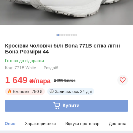
Кросівки чоловічі білі Bona 771B сітка літні
Бона Розміри 44
Готово до відправки
Код: 771B White
Роздріб
1 649
₴/пара
2 399 ₴/пара
Економія
750 ₴
Залишилось
24 дні
Купити
Опис
Характеристики
Відгуки про товар
Доставка