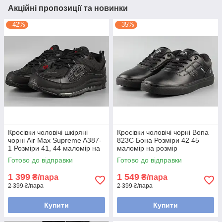
Акційні пропозиції та новинки
–42%
–35%
Кросівки чоловічі шкіряні
Кросівки чоловічі чорні Bona
чорні Air Max Supreme A387-
823С Бона Розміри 42 45
1 Розміри 41, 44 маломір на
маломір на розмір
розмір
Готово до відправки
Готово до відправки
1 399
1 549
₴/пара
₴/пара
2 399 ₴/пара
2 399 ₴/пара
Купити
Купити