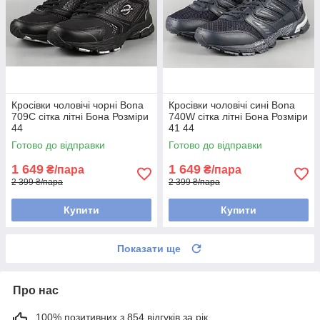
Кросівки чоловічі чорні Bona
Кросівки чоловічі сині Bona
709C сітка літні Бона Розміри
740W сітка літні Бона Розміри
44
41 44
Готово до відправки
Готово до відправки
1 649
1 649
₴/пара
₴/пара
2 399 ₴/пара
2 399 ₴/пара
Купити
Купити
Показати ще
Про нас
100% позитивних з 854 відгуків за рік