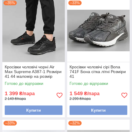
–35%
–33%
Кросівки чоловічі чорні Air
Кросівки чоловічі сірі Bona
Max Supreme A387-1 Розміри
741F Бона сітка літні Розміри
41 44 маломір на розмір
41
Готово до відправки
Готово до відправки
1 399
1 549
₴/пара
₴/пара
2 149 ₴/пара
2 299 ₴/пара
Купити
Купити
–33%
–32%