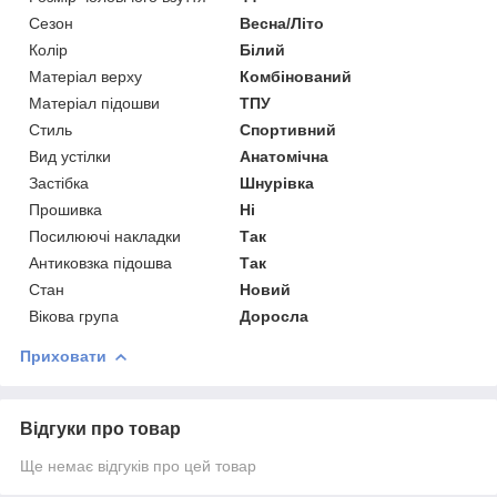
Сезон
Весна/Літо
Колір
Білий
Матеріал верху
Комбінований
Матеріал підошви
ТПУ
Стиль
Спортивний
Вид устілки
Анатомічна
Застібка
Шнурівка
Прошивка
Ні
Посилюючі накладки
Так
Антиковзка підошва
Так
Стан
Новий
Вікова група
Доросла
Приховати
Відгуки про товар
Ще немає відгуків про цей товар