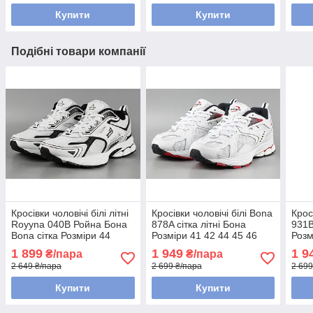
Купити
Купити
Подібні товари компанії
Кросівки чоловічі білі літні
Кросівки чоловічі білі Bona
Крос
Royyna 040B Ройна Бона
878A сітка літні Бона
931B
Bona сітка Розміри 44
Розміри 41 42 44 45 46
Розм
1 899
1 949
1 9
₴/пара
₴/пара
2 649 ₴/пара
2 699 ₴/пара
2 699
Купити
Купити